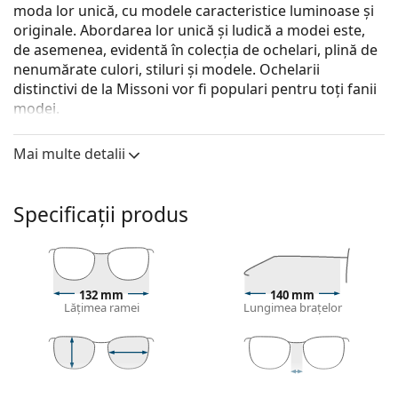
moda lor unică, cu modele caracteristice luminoase și
originale. Abordarea lor unică și ludică a modei este,
de asemenea, evidentă în colecția de ochelari, plină de
nenumărate culori, stiluri și modele. Ochelarii
distinctivi de la Missoni vor fi populari pentru toți fanii
modei.
Missoni MIS 0022 086 16 53
sunt ochelari de vedere
Mai multe detalii
pentru femei.
Ramă ochelari
Specificații produs
Culoarea maro a ramei se potrivește perfect cu un
ton cald al pielii și cu părul șaten deschis, negru sau
blond închis.
Ramele Cat Eye sunt o alegere ideală pentru cei cu
o față ovală, în formă de inimă sau de diamant.
132 mm
140 mm
Lățimea ramei
Lungimea brațelor
Rama ochelarilor este realizată din plastic de înaltă
calitate, care oferă o durabilitate ridicată, purtare
confortabilă și un look excepțional.
Ochelarii cu ramă întreagă au cele mai comune
42 mm
53 mm
16 mm
tipuri de rame care constau dintr-o față a ramei și