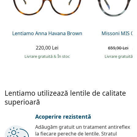
Gucci
Toate soluțiile
Toate mărcile
Persol
Prada
Lentiamo Anna Havana Brown
Missoni MIS 01
Toate mărcile
220,00 Lei
50
659,90 Lei
Livrare gratuită
&
În stoc
Livrare gratuită
&
Lentiamo utilizează lentile de calitate
superioară
Acoperire rezistentă
Adăugăm gratuit un tratament antireflex
la fiecare pereche de lentile. Stratul