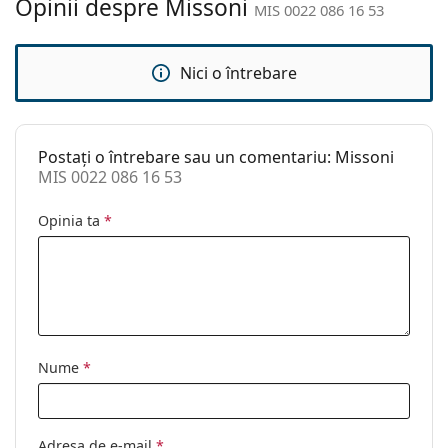
Opinii despre Missoni
nazale:
înainte de utilizare.
MIS 0022 086 16 53
Greutate:
100 g
Pernițe reglabile
Nu
Nici o întrebare
pentru nas:
Clip-on:
Nu
Postați o întrebare sau un comentariu: Missoni
Accesorii
MIS 0022 086 16 53
Suport:
Da
Opinia ta
*
Lavetă pentru
Da
curățat:
Altele
Sex:
Femei
Categorie:
Ochelari de vedere
Nume
*
Brand:
Missoni
Cod:
MIS 0022 086 16 53
Adresa de e-mail
*