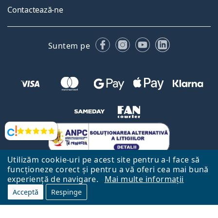
Contactează-ne
Facebook
Instagram
YouTube
LinkedIn
Suntem pe
Opinii
Utilizăm cookie-uri pe acest site pentru a-l face să
funcționeze corect și pentru a vă oferi cea mai bună
experiență de navigare.
Mai multe informații
Acceptă
Respinge
Către Pagina Principală
Mai sus