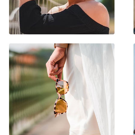
Greutate:
100 g
Pernițe reglabile pentru nas:
Da
Accesorii
Suport:
Da
Lavetă pentru curățat:
Da
Altele
Sex:
Unisex
Categorie:
Ochelari de soare
Brand:
Michael Kors
Utilizare:
Modă
Cod:
MK1071 11539L 59