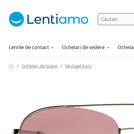
Căutare
Autentificare
Navigarea web-ului
Soluții
Cum comandați
Lentile de contact
Ochelari de vedere
Ochelar
Ochelari de soare
Michael Kors