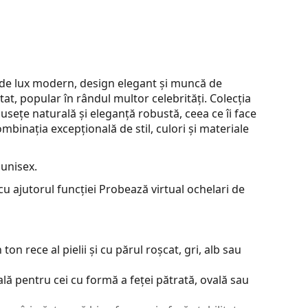
 de lux modern, design elegant și muncă de
t, popular în rândul multor celebrități. Colecția
sețe naturală și eleganță robustă, ceea ce îi face
binația excepțională de stil, culori și materiale
 unisex.
u ajutorul funcției Probează virtual ochelari de
on rece al pielii și cu părul roșcat, gri, alb sau
lă pentru cei cu formă a feței pătrată, ovală sau