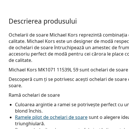
Descrierea produsului
Ochelarii de soare Michael Kors reprezintă combinația
calitate. Michael Kors este un designer de modă respecta
de ochelari de soare întruchipează un amestec de frumu
accesoriu perfect de modă pentru cei cărora le place com
de calitate.
Michael Kors MK1071 11539L 59
sunt ochelari de soare
Descoperă cum ți se potrivesc acești ochelari de soare c
soare.
Ramă ochelari de soare
Culoarea argintie a ramei se potrivește perfect cu un t
blond închis.
Ramele pilot de ochelari de soare
sunt o alegere idea
triunghiulară.