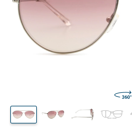
142 mm
Lățimea ramei
Lățime
lentilei
48 mm
59 mm
Înălțime lentilă
Lățimea lentilei