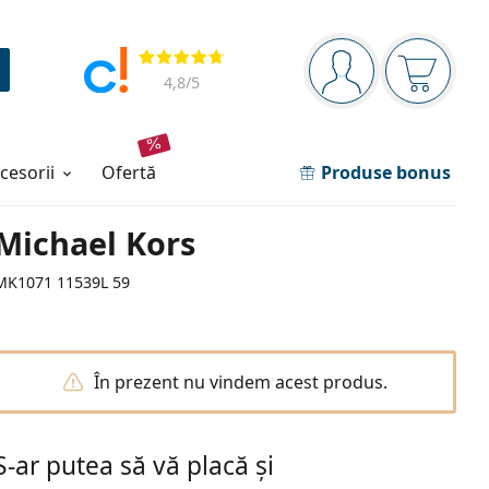
Panou de navigare
Opinii
Sunteți logat
Coșul de
4,8
/5
ccesorii
ofertă
Produse bonus
Michael Kors
MK1071 11539L 59
În prezent nu vindem acest produs.
S-ar putea să vă placă și