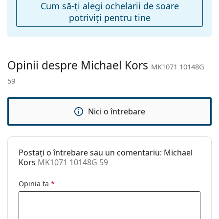
Accesorii
a găsi mai multe modele de la branduri populare.
Cum să-ţi alegi ochelarii de soare
potriviţi pentru tine
Suport:
Da
Lavetă pentru
Da
curățat:
Altele
Opinii despre Michael Kors
MK1071 10148G
Sex:
Unisex
59
Categorie:
Ochelari de soare
Brand:
Michael Kors
Nici o întrebare
Utilizare:
Modă
Cod:
MK1071 10148G 59
Postați o întrebare sau un comentariu: Michael
Kors
MK1071 10148G 59
Opinia ta
*