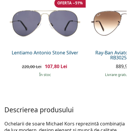
Gucci
Toate soluțiile
OFERTA −51%
Toate mărcile
Persol
Prada
Toate mărcile
Lentiamo Antonio Stone Silver
Ray-Ban Aviator
RB3025 0
107,80 Lei
889,90 
220,00 Lei
În stoc
Livrare gratui
Descrierea produsului
Ochelarii de soare Michael Kors reprezintă combinația
de lux modern, design elegant și muncă de calitate.