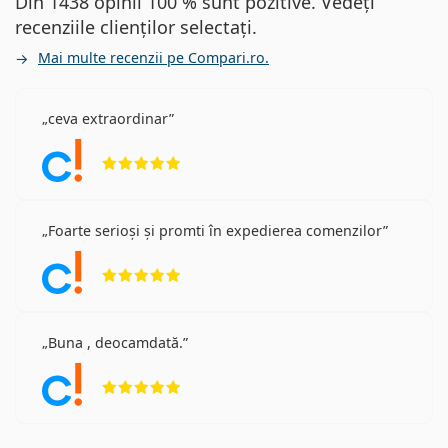
Din 1438 opinii 100 % sunt pozitive. Vedeți
recenziile clienților selectați.
Mai multe recenzii pe Compari.ro.
ceva extraordinar
Opinii 5 din 5
Foarte serioși și promti în expedierea comenzilor
Opinii 5 din 5
Buna , deocamdată.
Opinii 5 din 5