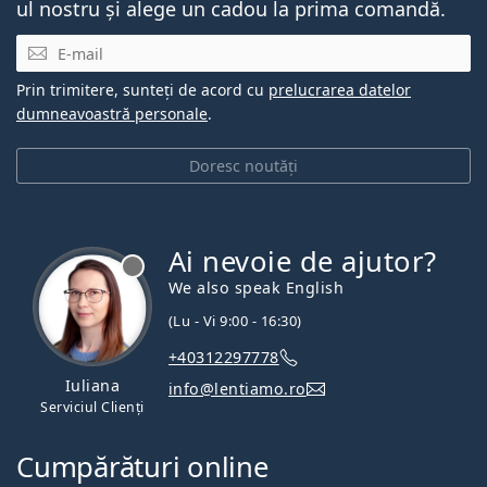
ul nostru și alege un cadou la prima comandă.
E-mail
Prin trimitere, sunteți de acord cu
prelucrarea datelor
dumneavoastră personale
.
Doresc noutăți
Ai nevoie de ajutor?
We also speak English
(Lu - Vi 9:00 - 16:30)
+40312297778
Iuliana
info@lentiamo.ro
Serviciul Clienți
Cumpărături online