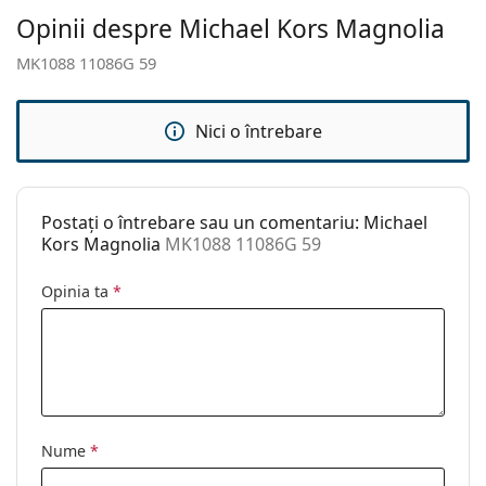
curățat:
Opinii despre Michael Kors Magnolia
Altele
MK1088 11086G 59
Sex:
Femei
Categorie:
Ochelari de soare
Nici o întrebare
Brand:
Michael Kors
Utilizare:
Modă
Postați o întrebare sau un comentariu: Michael
Cod:
MK1088 11086G 59
Kors Magnolia
MK1088 11086G 59
Opinia ta
*
Nume
*