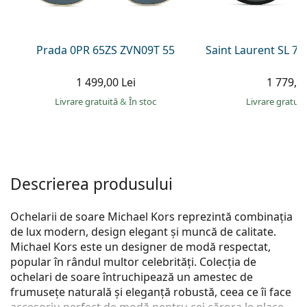
Persol
Prada
Prada 0PR 65ZS ZVN09T 55
Saint Laurent SL 7
Toate mărcile
1 499,00 Lei
1 779,00
Livrare gratuită
&
În stoc
Livrare gratui
Descrierea produsului
Ochelarii de soare Michael Kors reprezintă combinația
de lux modern, design elegant și muncă de calitate.
Michael Kors este un designer de modă respectat,
popular în rândul multor celebrități. Colecția de
ochelari de soare întruchipează un amestec de
frumusețe naturală și eleganță robustă, ceea ce îi face