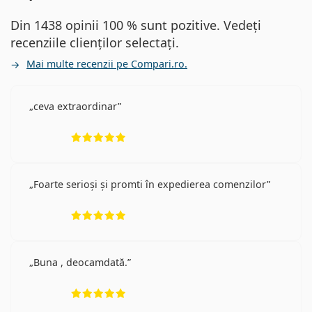
Din 1438 opinii 100 % sunt pozitive. Vedeți
recenziile clienților selectați.
Mai multe recenzii pe Compari.ro.
ceva extraordinar
Opinii 5 din 5
Foarte serioși și promti în expedierea comenzilor
Opinii 5 din 5
Buna , deocamdată.
Opinii 5 din 5