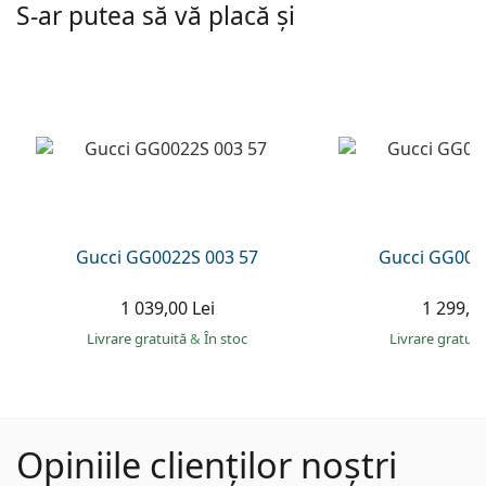
S-ar putea să vă placă și
Gucci GG0022S 003 57
Gucci GG002
1 039,00 Lei
1 299,00
Livrare gratuită
&
În stoc
Livrare gratui
Opiniile clienților noștri