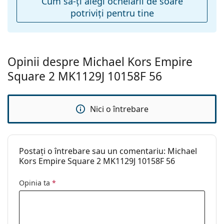
Cum să-ţi alegi ochelarii de soare
Explorează întreaga gamă de
ochelari de soare
pentru
Pernițe reglabile
Da
potriviţi pentru tine
a găsi mai multe modele de la branduri populare.
pentru nas:
Balama flexibilă:
Nu
Accesorii
Opinii despre Michael Kors Empire
Suport:
Da
Square 2 MK1129J 10158F 56
Lavetă pentru
Da
curățat:
Nici o întrebare
Altele
Sex:
Femei
Categorie:
Ochelari de soare
Postați o întrebare sau un comentariu: Michael
Brand:
Michael Kors
Kors Empire Square 2 MK1129J 10158F 56
Utilizare:
Modă
Opinia ta
*
Cod:
0MK1129J 10158F 56