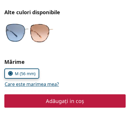
Persol
Alte culori disponibile
Prada
Toate mărcile
Alegeți parametrii
Mărime
M (56 mm)
Care este marimea mea?
Adăugați in coș