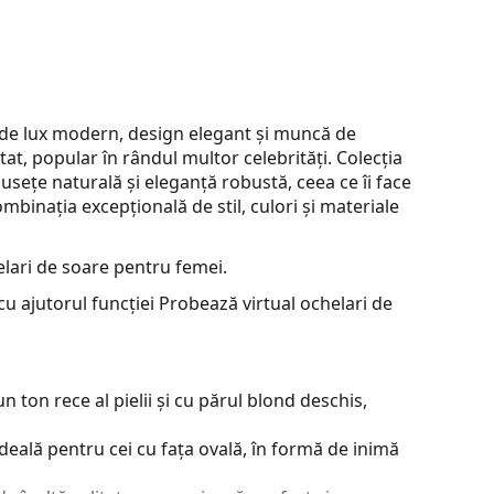
 de lux modern, design elegant și muncă de
t, popular în rândul multor celebrități. Colecția
sețe naturală și eleganță robustă, ceea ce îi face
binația excepțională de stil, culori și materiale
lari de soare pentru femei.
u ajutorul funcției Probează virtual ochelari de
 ton rece al pielii și cu părul blond deschis,
deală pentru cei cu fața ovală, în formă de inimă