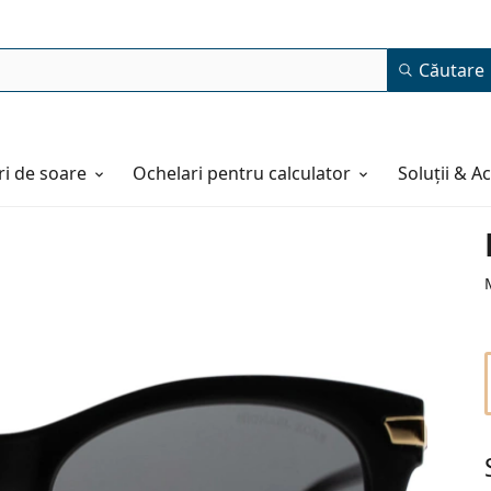
Căutare
i de soare
Ochelari pentru calculator
Soluții & A