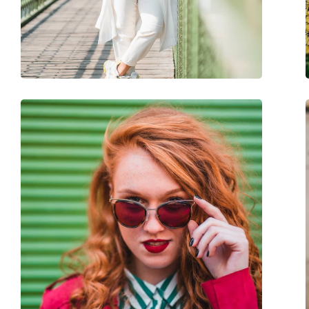
Greutate:
100 g
Pernițe reglabile pentru nas:
Nu
Accesorii
Suport:
Da
Lavetă pentru curățat:
Da
Altele
Sex:
Femei
Categorie:
Ochelari de soare
Brand:
Michael Kors
Utilizare:
Modă
Cod:
MK2112U 333287 5