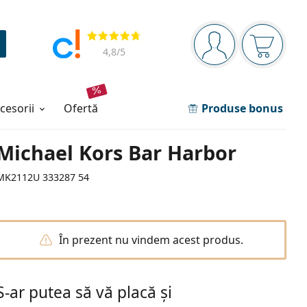
Panou de navigare
Opinii
Sunteți logat
Coșul de
4,8
/5
ccesorii
ofertă
Produse bonus
Michael Kors Bar Harbor
MK2112U 333287 54
În prezent nu vindem acest produs.
S-ar putea să vă placă și