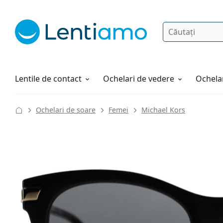
Căutare
Autentificare
Navigarea web-ului
Soluții
Cum comandați
Lentile de contact
Ochelari de vedere
Ochelar
Ochelari de soare
Femei
Michael Kors