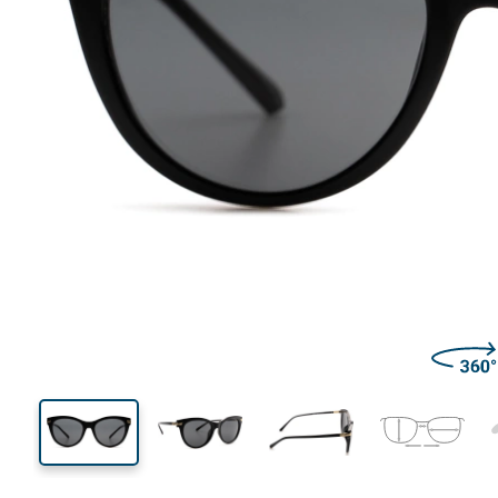
140 mm
Lățimea ramei
Lățime
lentilei
46 mm
54 mm
Înălțime lentilă
Lățimea lentilei