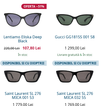
OFERTA −51%
Lentiamo Eliska Deep
Gucci GG1815S 001 58
Black
107,80 Lei
1 299,00 Lei
220,00 Lei
În stoc
Livrare gratuită
&
În stoc
DISPONIBIL SI CU DIOPTRII
DISPONIBIL SI CU DIOPTRII
Saint Laurent SL 276
Saint Laurent SL 276
MICA 001 53
MICA 032 55
1 779,00 Lei
1 769,00 Lei