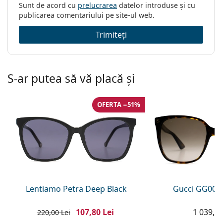
Sunt de acord cu
prelucrarea
datelor introduse și cu
publicarea comentariului pe site-ul web.
Trimiteți
S-ar putea să vă placă și
OFERTA −51%
Lentiamo Petra Deep Black
Gucci GG002
107,80 Lei
1 039,00
220,00 Lei