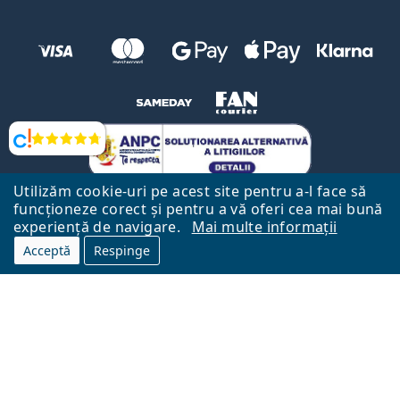
Opinii
Utilizăm cookie-uri pe acest site pentru a-l face să
funcționeze corect și pentru a vă oferi cea mai bună
experiență de navigare.
Mai multe informații
Acceptă
Respinge
Către Pagina Principală
Mai sus
Lentiamo.ro este deținut și operat de către Lentiamo s.r.o., Republica
Cehă
Aici pentru tine de 18 ani.