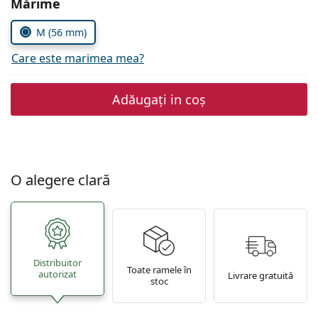
Alegeți parametrii
Mărime
Persol
M (56 mm)
Prada
Care este marimea mea?
Toate mărcile
Adăugați in coș
O alegere clară
Distribuitor
Toate ramele în
autorizat
Livrare gratuită
stoc