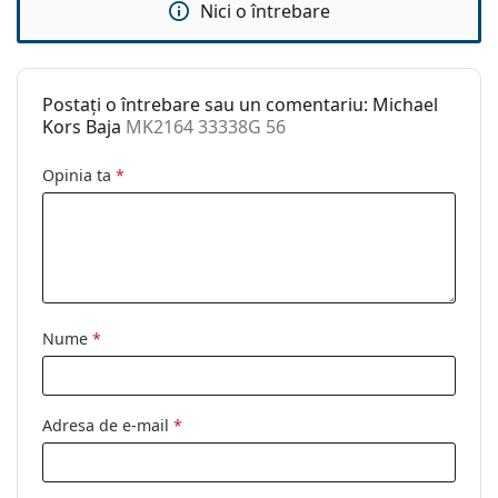
Categorie:
Ochelari de soare
Nici o întrebare
Brand:
Michael Kors
Utilizare:
Modă
Postați o întrebare sau un comentariu: Michael
Cod:
MK2164 33338G 56
Kors Baja
MK2164 33338G 56
Opinia ta
*
Nume
*
Adresa de e-mail
*