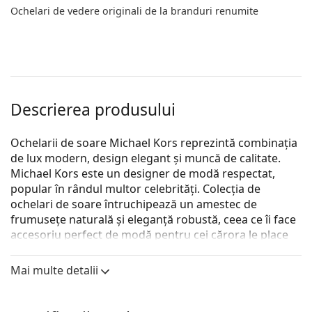
Ochelari de vedere originali de la branduri renumite
Descrierea produsului
Ochelarii de soare Michael Kors reprezintă combinația
de lux modern, design elegant și muncă de calitate.
Michael Kors este un designer de modă respectat,
popular în rândul multor celebrități. Colecția de
ochelari de soare întruchipează un amestec de
frumusețe naturală și eleganță robustă, ceea ce îi face
accesoriu perfect de modă pentru cei cărora le place
combinația excepțională de stil, culori și materiale de
calitate.
Mai multe detalii
Michael Kors Baja MK2164 33338G 56
sunt ochelari de
soare pentru femei.