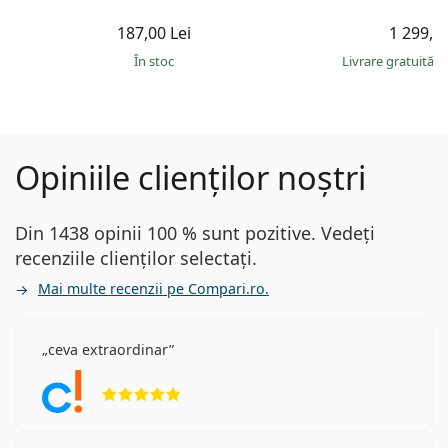
187,00 Lei
1 299,00
În stoc
Livrare gratuită
&
Opiniile clienților noștri
Din 1438 opinii 100 % sunt pozitive. Vedeți
recenziile clienților selectați.
Mai multe recenzii pe Compari.ro.
ceva extraordinar
Opinii 5 din 5