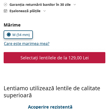
Persol
Garanția returnării banilor în 30 zile
Eșalonează plățile
Prada
Toate mărcile
Alegeți parametrii
Mărime
M (54 mm)
Care este marimea mea?
Selectați lentilele de la
129,00 Lei
Lentiamo utilizează lentile de calitate
superioară
Acoperire rezistentă