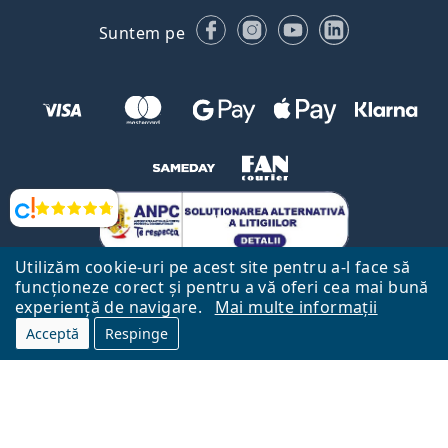
Facebook
Instagram
YouTube
LinkedIn
Suntem pe
Opinii
Utilizăm cookie-uri pe acest site pentru a-l face să
funcționeze corect și pentru a vă oferi cea mai bună
experiență de navigare.
Mai multe informații
Acceptă
Respinge
Către Pagina Principală
Mai sus
Lentiamo.ro este deținut și operat de către Lentiamo s.r.o., Republica
Cehă
Aici pentru tine de 18 ani.