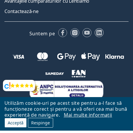
Avantajele cumpărăturilor cu Lentiamo
Contactează-ne
Facebook
Instagram
YouTube
LinkedIn
Suntem pe
Opinii
Utilizăm cookie-uri pe acest site pentru a-l face să
funcționeze corect și pentru a vă oferi cea mai bună
experiență de navigare.
Mai multe informații
Acceptă
Respinge
Către Pagina Principală
Mai sus