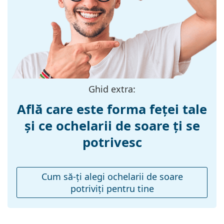
Materialul ramei
Plastic
:
Mărime:
M
Lățimea ramei:
132 mm
Lungimea
140 mm
brațelor:
Ghid extra:
Lățimea punții
17 mm
Află care este forma feței tale
nazale:
și ce ochelarii de soare ți se
Greutate:
100 g
potrivesc
Pernițe reglabile
Nu
pentru nas:
Accesorii
Cum să-ţi alegi ochelarii de soare
potriviţi pentru tine
Suport:
Da
Lavetă pentru
Da
curățat: