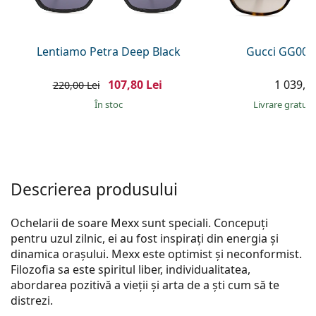
Persol
Prada
Lentiamo Petra Deep Black
Gucci GG002
Toate mărcile
107,80 Lei
1 039,00
220,00 Lei
În stoc
Livrare gratui
Descrierea produsului
Ochelarii de soare Mexx sunt speciali. Concepuți
pentru uzul zilnic, ei au fost inspirați din e­nergia și
dinamica orașului. Mexx este optimist și neconformist.
Filozofia sa este spiritul liber, individualitatea,
abordarea pozitivă a vieții și arta de a ști cum să te
distrezi.