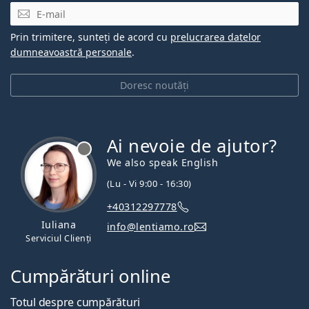
E-mail
Prin trimitere, sunteți de acord cu
prelucrarea datelor
dumneavoastră personale
.
Doresc noutăți
Ai nevoie de ajutor?
We also speak English
(Lu - Vi 9:00 - 16:30)
+40312297778
Iuliana
info@lentiamo.ro
Serviciul Clienți
Cumpărături online
Totul despre cumpărături