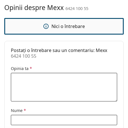
Altele
Opinii despre Mexx
6424 100 55
Sex:
Femei
Categorie:
Ochelari de soare
Nici o întrebare
Brand:
Mexx
Utilizare:
Modă
Postați o întrebare sau un comentariu: Mexx
Cod:
6424 100 55
6424 100 55
Opinia ta
*
Nume
*