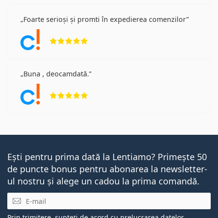
Foarte serioși și promti în expedierea comenzilor
Opinii 5 din 5
Buna , deocamdată.
Opinii 5 din 5
Ești pentru prima dată la Lentiamo? Primește 50
de puncte bonus pentru abonarea la newsletter-
ul nostru și alege un cadou la prima comandă.
E-mail
Prin trimitere, sunteți de acord cu
prelucrarea datelor