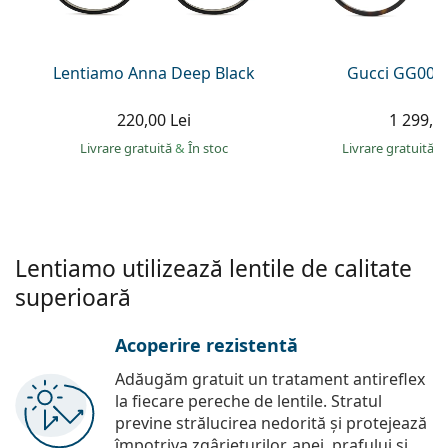
Persol
Prada
Lentiamo Anna Deep Black
Gucci GG002
Toate mărcile
220,00 Lei
1 299,00
Livrare gratuită
&
În stoc
Livrare gratuită
&
Lentiamo utilizează lentile de calitate
superioară
Acoperire rezistentă
Adăugăm gratuit un tratament antireflex
la fiecare pereche de lentile. Stratul
previne strălucirea nedorită și protejează
împotriva zgârieturilor, apei, prafului și