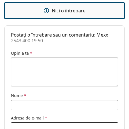
Greutate:
155 g
Pernițe reglabile
Nu
Nici o întrebare
pentru nas:
Balama flexibilă:
Nu
Postați o întrebare sau un comentariu: Mexx
Accesorii
2543 400 19 50
Suport:
Da
Opinia ta
*
Lavetă pentru
Nu
curățat:
Altele
Sex:
Femei
Categorie:
Ochelari de vedere
Nume
*
Brand:
Mexx
Cod:
2543 400 19 50
Adresa de e-mail
*