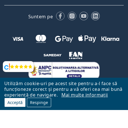
Facebook
Instagram
YouTube
LinkedIn
Suntem pe
Opinii
Utilizăm cookie-uri pe acest site pentru a-l face să
funcționeze corect și pentru a vă oferi cea mai bună
experiență de navigare.
Mai multe informații
Acceptă
Respinge
Către Pagina Principală
Mai sus
Lentiamo.ro este deținut și operat de către Lentiamo s.r.o., Republica
Cehă
Aici pentru tine de 18 ani.