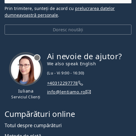
Prin trimitere, sunteți de acord cu
prelucrarea datelor
dumneavoastră personale
.
Doresc noutăți
Ai nevoie de ajutor?
We also speak English
(Lu - Vi 9:00 - 16:30)
+40312297778
Iuliana
info@lentiamo.ro
Serviciul Clienți
Cumpărături online
Totul despre cumpărături
Metode de plată