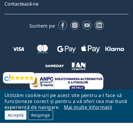
Contactează-ne
Facebook
Instagram
YouTube
LinkedIn
Suntem pe
Opinii
Utilizăm cookie-uri pe acest site pentru a-l face să
funcționeze corect și pentru a vă oferi cea mai bună
experiență de navigare.
Mai multe informații
Acceptă
Respinge
Către Pagina Principală
Mai sus
Lentiamo.ro este deținut și operat de către Lentiamo s.r.o., Republica