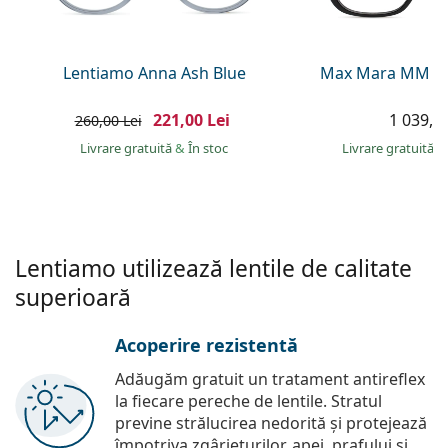
Persol
Prada
Lentiamo Anna Ash Blue
Max Mara MM 50
Toate mărcile
221,00 Lei
1 039,00
260,00 Lei
Livrare gratuită
&
În stoc
Livrare gratuită
&
Lentiamo utilizează lentile de calitate
superioară
Acoperire rezistentă
Adăugăm gratuit un tratament antireflex
la fiecare pereche de lentile. Stratul
previne strălucirea nedorită și protejează
împotriva zgârieturilor, apei, prafului și