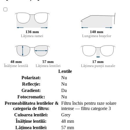
136 mm
140 mm
Lățimea ramei
Lungimea brațelor
48 mm
57 mm
17 mm
Înălțime lentilă
Lățimea lentilei
Lățimea punții nazale
Lentile
Polarizat:
Nu
Reflecție:
Nu
Gradient:
Da
Fotocromatic:
Nu
Permeabilitatea lentilelor &
Filtru închis pentru raze solare
categoria de filtru:
intense — filtru categorie 3
Culoarea lentilei:
Grey
Înălțime lentilă:
48 mm
Lățimea lentilei:
57 mm