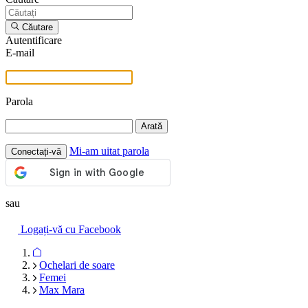
Căutare
Autentificare
E-mail
Parola
Arată
Mi-am uitat parola
Conectați-vă
sau
Logați-vă cu Facebook
Navigarea
web-
Ochelari de soare
ului
Femei
Max Mara
Lentile de contact