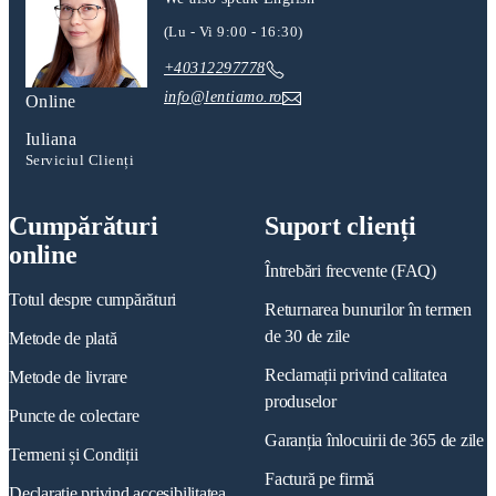
(Lu - Vi 9:00 - 16:30)
+40312297778
info@lentiamo.ro
Online
Iuliana
Serviciul Clienți
Cumpărături
Suport clienți
online
Întrebări frecvente (FAQ)
Totul despre cumpărături
Returnarea bunurilor în termen
de 30 de zile
Metode de plată
Reclamații privind calitatea
Metode de livrare
produselor
Puncte de colectare
Garanția înlocuirii de 365 de zile
Termeni și Condiții
Factură pe firmă
Declarație privind accesibilitatea