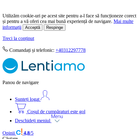
Utilizăm cookie-uri pe acest site pentru a-l face să funcționeze corect
și pentru a vă oferi cea mai bună experiență de navigare.
Mai multe
informații
Acceptă
Respinge
Treci la conținut
Comandați și telefonic:
+40312297778
Panou de navigare
Sunteți logat
Coșul de cumpăraturi este gol
Deschideți meniul
Opinii
4,8
/5
Căutare