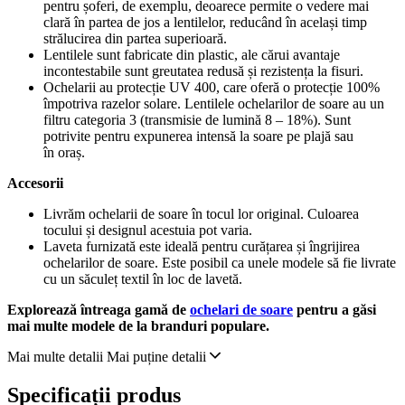
pentru șoferi, de exemplu, deoarece permite o vedere mai
clară în partea de jos a lentilelor, reducând în același timp
strălucirea din partea superioară.
Lentilele sunt fabricate din plastic, ale cărui avantaje
incontestabile sunt greutatea redusă și rezistența la fisuri.
Ochelarii au protecție UV 400, care oferă o protecție 100%
împotriva razelor solare. Lentilele ochelarilor de soare au un
filtru categoria 3 (transmisie de lumină 8 – 18%). Sunt
potrivite pentru expunerea intensă la soare pe plajă sau
în oraș.
Accesorii
Livrăm ochelarii de soare în tocul lor original. Culoarea
tocului și designul acestuia pot varia.
Laveta furnizată este ideală pentru curățarea și îngrijirea
ochelarilor de soare. Este posibil ca unele modele să fie livrate
cu un săculeț textil în loc de lavetă.
Explorează întreaga gamă de
ochelari de soare
pentru a găsi
mai multe modele de la branduri populare.
Mai multe detalii
Mai puține detalii
Specificații produs