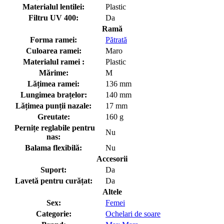
Materialul lentilei:
Plastic
Filtru UV 400:
Da
Ramă
Forma ramei:
Pătrată
Culoarea ramei:
Maro
Materialul ramei :
Plastic
Mărime:
M
Lățimea ramei:
136 mm
Lungimea brațelor:
140 mm
Lățimea punții nazale:
17 mm
Greutate:
160 g
Pernițe reglabile pentru
Nu
nas:
Balama flexibilă:
Nu
Accesorii
Suport:
Da
Lavetă pentru curățat:
Da
Altele
Sex:
Femei
Categorie:
Ochelari de soare