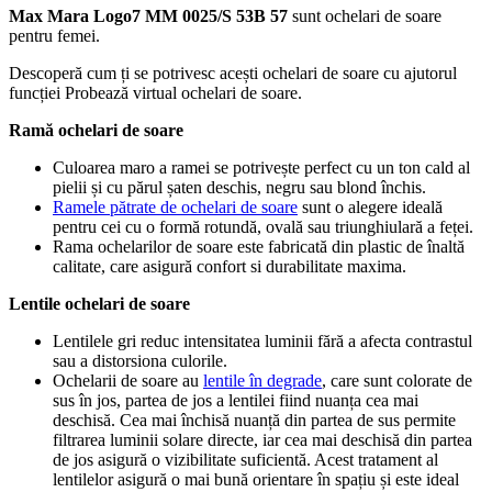
Max Mara Logo7 MM 0025/S 53B 57
sunt ochelari de soare
pentru femei.
Descoperă cum ți se potrivesc acești ochelari de soare cu ajutorul
funcției Probează virtual ochelari de soare.
Ramă ochelari de soare
Culoarea maro a ramei se potrivește perfect cu un ton cald al
pielii și cu părul șaten deschis, negru sau blond închis.
Ramele pătrate de ochelari de soare
sunt o alegere ideală
pentru cei cu o formă rotundă, ovală sau triunghiulară a feței.
Rama ochelarilor de soare este fabricată din plastic de înaltă
calitate, care asigură confort si durabilitate maxima.
Lentile ochelari de soare
Lentilele gri reduc intensitatea luminii fără a afecta contrastul
sau a distorsiona culorile.
Ochelarii de soare au
lentile în degrade
, care sunt colorate de
sus în jos, partea de jos a lentilei fiind nuanța cea mai
deschisă. Cea mai închisă nuanță din partea de sus permite
filtrarea luminii solare directe, iar cea mai deschisă din partea
de jos asigură o vizibilitate suficientă. Acest tratament al
lentilelor asigură o mai bună orientare în spațiu și este ideal