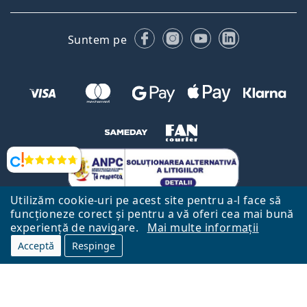
Facebook
Instagram
YouTube
LinkedIn
Suntem pe
Opinii
Utilizăm cookie-uri pe acest site pentru a-l face să
funcționeze corect și pentru a vă oferi cea mai bună
experiență de navigare.
Mai multe informații
Acceptă
Respinge
Către Pagina Principală
Mai sus
Lentiamo.ro este deținut și operat de către Lentiamo s.r.o., Republica
Cehă
Aici pentru tine de 18 ani.