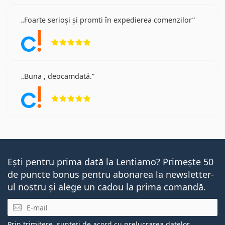
Foarte serioși și promti în expedierea comenzilor
Opinii 5 din 5
Buna , deocamdată.
Opinii 5 din 5
Ești pentru prima dată la Lentiamo? Primește 50
de puncte bonus pentru abonarea la newsletter-
ul nostru și alege un cadou la prima comandă.
E-mail
Prin trimitere, sunteți de acord cu
prelucrarea datelor