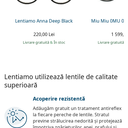
Persol
Prada
Lentiamo Anna Deep Black
Miu Miu 0MU 09
Toate mărcile
220,00 Lei
1 599,00
Livrare gratuită
&
În stoc
Livrare gratuită
&
Lentiamo utilizează lentile de calitate
superioară
Acoperire rezistentă
Adăugăm gratuit un tratament antireflex
la fiecare pereche de lentile. Stratul
previne strălucirea nedorită și protejează
împotriva zgârieturilor, apei, prafului și