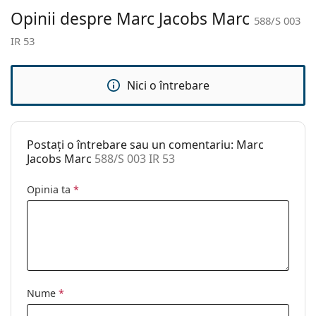
Accesorii
Opinii despre Marc Jacobs Marc
588/S 003
Suport:
Da
IR 53
Lavetă pentru
Da
curățat:
Nici o întrebare
Altele
Sex:
Bărbați
Categorie:
Ochelari de soare
Postați o întrebare sau un comentariu: Marc
Brand:
Marc Jacobs
Jacobs Marc
588/S 003 IR 53
Utilizare:
Modă
Opinia ta
*
Cod:
588/S 003 IR 53
Nume
*