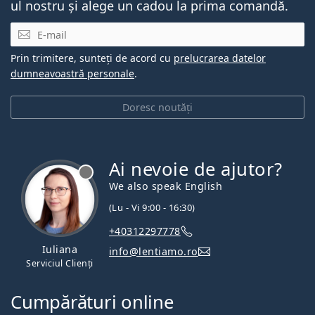
ul nostru și alege un cadou la prima comandă.
E-mail
Prin trimitere, sunteți de acord cu
prelucrarea datelor
dumneavoastră personale
.
Doresc noutăți
Ai nevoie de ajutor?
We also speak English
(Lu - Vi 9:00 - 16:30)
+40312297778
Iuliana
info@lentiamo.ro
Serviciul Clienți
Cumpărături online