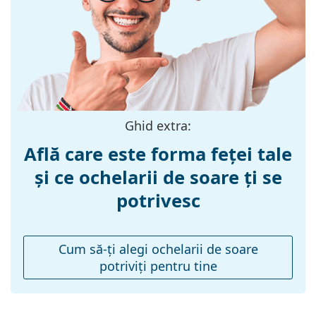
Culoarea
Argintiu
secundară a
ramei:
Materialul ramei
Metal/Plastic
:
Mărime:
M
Ghid extra:
Lățimea ramei:
135 mm
Află care este forma feței tale
Lungimea
145 mm
și ce ochelarii de soare ți se
brațelor:
potrivesc
Lățimea punții
21 mm
nazale:
Greutate:
195 g
Cum să-ţi alegi ochelarii de soare
Pernițe reglabile
Nu
potriviţi pentru tine
pentru nas:
Balama flexibilă:
Nu