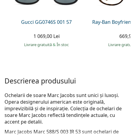
Persol
Prada
Gucci GG0746S 001 57
Ray-Ban Boyfriend
Toate mărcile
1 069,00 Lei
669,90 
Livrare gratuită
&
În stoc
Livrare gratui
Descrierea produsului
Ochelarii de soare Marc Jacobs sunt unici și luxoși.
Opera designerului american este originală,
imprevizibilă și de inspirație. Colecția de ochelari de
soare Marc Jacobs reflectă tendințele actuale, cu
accent pe detalii.
Marc Jacobs Marc 588/S 003 IR 53
sunt ochelari de