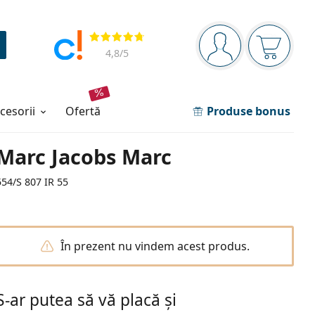
Panou de navigare
Opinii
Sunteți logat
Coșul de
4,8
/5
ccesorii
ofertă
Produse bonus
Marc Jacobs Marc
554/S 807 IR 55
În prezent nu vindem acest produs.
S-ar putea să vă placă și