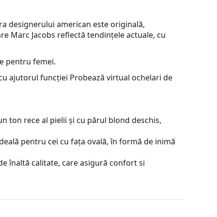
era designerului american este originală,
oare Marc Jacobs reflectă tendințele actuale, cu
e pentru femei.
u ajutorul funcției Probează virtual ochelari de
 ton rece al pielii și cu părul blond deschis,
deală pentru cei cu fața ovală, în formă de inimă
e înaltă calitate, care asigură confort si
contrastul sau a distorsiona culorile.
je incontestabile sunt greutatea redusă și