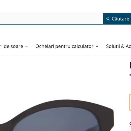
Căutare
i de soare
Ochelari pentru calculator
Soluții & A