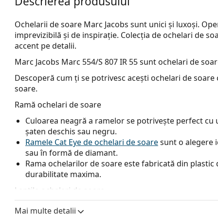
Descrierea produsului
Ochelarii de soare Marc Jacobs sunt unici și luxoși. Op
imprevizibilă și de inspirație. Colecția de ochelari de s
accent pe detalii.
Marc Jacobs Marc 554/S 807 IR 55
sunt ochelari de soar
Descoperă cum ți se potrivesc acești ochelari de soare c
soare.
Ramă ochelari de soare
Culoarea neagră a ramelor se potrivește perfect cu un
șaten deschis sau negru.
Ramele Cat Eye de ochelari de soare
sunt o alegere i
sau în formă de diamant.
Rama ochelarilor de soare este fabricată din plastic d
durabilitate maxima.
Lentile ochelari de soare
Lentilele gri reduc intensitatea luminii fără a afecta 
Mai multe detalii
Lentilele sunt fabricate din plastic, ale cărui avanta