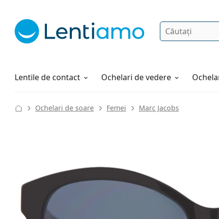
Căutare
Autentificare
Navigarea web-ului
Soluții
Cum comandați
Lentile de contact
Ochelari de vedere
Ochelar
Ochelari de soare
Femei
Marc Jacobs