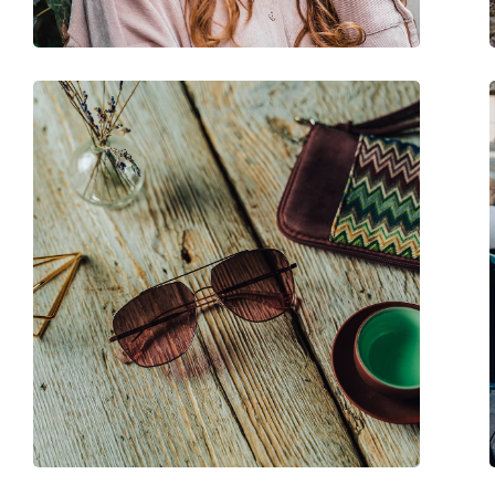
Balama flexibilă:
Nu
Accesorii
Suport:
Da
Lavetă pentru curățat:
Da
Altele
Sex:
Femei
Categorie:
Ochelari de soare
Brand:
Marc Jacobs
Utilizare:
Modă
Cod:
554/S 807 IR 55