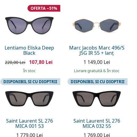
OFERTA −51%
Lentiamo Eliska Deep
Marc Jacobs Marc 496/S
Black
J5G IR 55 + lanț
107,80 Lei
1 149,00 Lei
220,00 Lei
În stoc
Livrare gratuită
&
În stoc
DISPONIBIL SI CU DIOPTRII
DISPONIBIL SI CU DIOPTRII
Saint Laurent SL 276
Saint Laurent SL 276
MICA 001 53
MICA 032 55
1 779,00 Lei
1 769,00 Lei