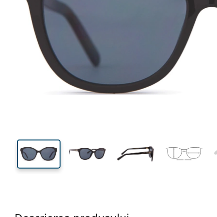
136 mm
Lățimea ramei
Lățime
lentilei
45 mm
55 mm
Înălțime lentilă
Lățimea lentilei