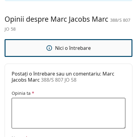
curățat:
Altele
Opinii despre Marc Jacobs Marc
388/S 807
Sex:
Bărbați
JO 58
Categorie:
Ochelari de soare
Brand:
Marc Jacobs
Nici o întrebare
Utilizare:
Modă
Cod:
388/S 807 JO 58
Postați o întrebare sau un comentariu: Marc
Jacobs Marc
388/S 807 JO 58
Opinia ta
*