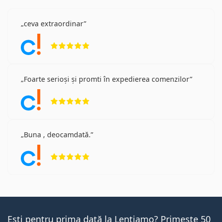
ceva extraordinar
Opinii 5 din 5
Foarte serioși și promti în expedierea comenzilor
Opinii 5 din 5
Buna , deocamdată.
Opinii 5 din 5
Ești pentru prima dată la Lentiamo? Primește 50