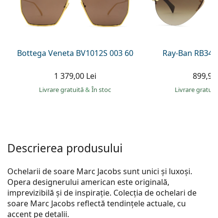
Gucci
Toate soluțiile
Toate mărcile
Persol
Prada
Bottega Veneta BV1012S 003 60
Ray-Ban RB344
Toate mărcile
1 379,00 Lei
899,90 
Livrare gratuită
&
În stoc
Livrare gratui
Descrierea produsului
Ochelarii de soare Marc Jacobs sunt unici și luxoși.
Opera designerului american este originală,
imprevizibilă și de inspirație. Colecția de ochelari de
soare Marc Jacobs reflectă tendințele actuale, cu
accent pe detalii.