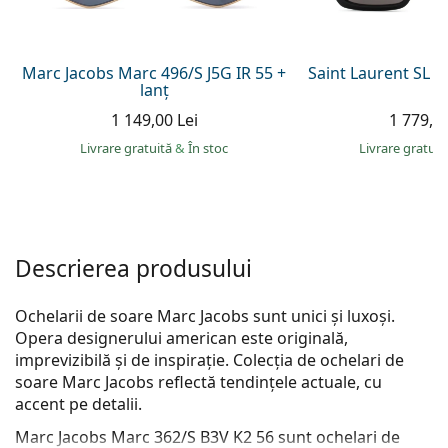
Persol
Prada
Marc Jacobs Marc 496/S J5G IR 55 +
Saint Laurent SL 
lanț
Toate mărcile
1 149,00 Lei
1 779,00
Livrare gratuită
&
În stoc
Livrare gratui
Descrierea produsului
Ochelarii de soare Marc Jacobs sunt unici și luxoși.
Opera designerului american este originală,
imprevizibilă și de inspirație. Colecția de ochelari de
soare Marc Jacobs reflectă tendințele actuale, cu
accent pe detalii.
Marc Jacobs Marc 362/S B3V K2 56
sunt ochelari de