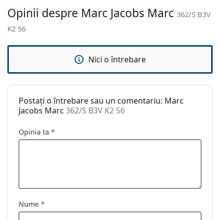
Altele
Opinii despre Marc Jacobs Marc
362/S B3V
Sex:
Femei
K2 56
Categorie:
Ochelari de soare
Brand:
Marc Jacobs
Nici o întrebare
Utilizare:
Modă
Cod:
362/S B3V K2 56
Postați o întrebare sau un comentariu: Marc
Jacobs Marc
362/S B3V K2 56
Opinia ta
*
Nume
*