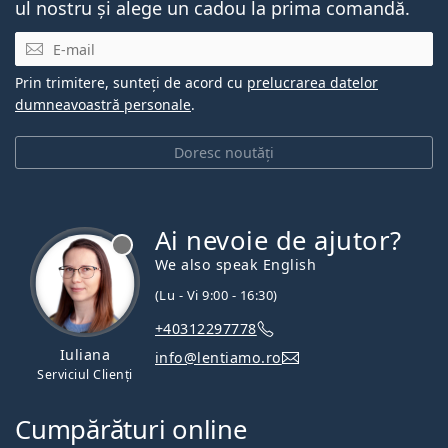
ul nostru și alege un cadou la prima comandă.
E-mail
Prin trimitere, sunteți de acord cu
prelucrarea datelor
dumneavoastră personale
.
Doresc noutăți
Ai nevoie de ajutor?
We also speak English
(Lu - Vi 9:00 - 16:30)
+40312297778
Iuliana
info@lentiamo.ro
Serviciul Clienți
Cumpărături online