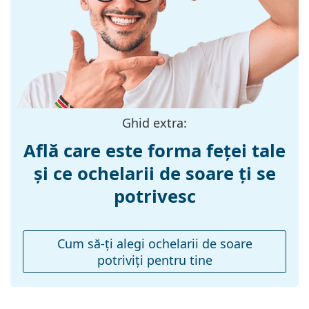
Materialul ramei
Plastic
:
Mărime:
M
Lățimea ramei:
135 mm
Lungimea
145 mm
brațelor:
Ghid extra:
Lățimea punții
18 mm
Află care este forma feței tale
nazale:
și ce ochelarii de soare ți se
Greutate:
100 g
potrivesc
Pernițe reglabile
Nu
pentru nas:
Accesorii
Cum să-ţi alegi ochelarii de soare
potriviţi pentru tine
Suport:
Da
Lavetă pentru
Da
curățat: