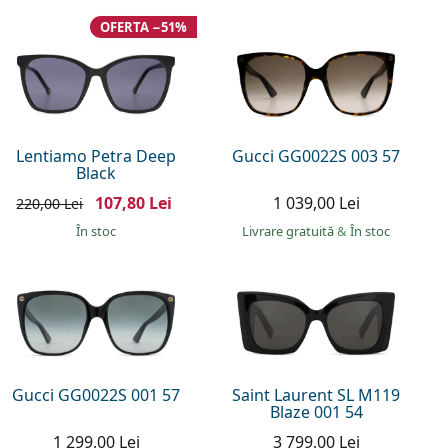
OFERTA −51%
Lentiamo Petra Deep
Gucci GG0022S 003 57
Black
107,80 Lei
1 039,00 Lei
220,00 Lei
În stoc
Livrare gratuită
&
În stoc
Gucci GG0022S 001 57
Saint Laurent SL M119
Blaze 001 54
1 299,00 Lei
3 799,00 Lei