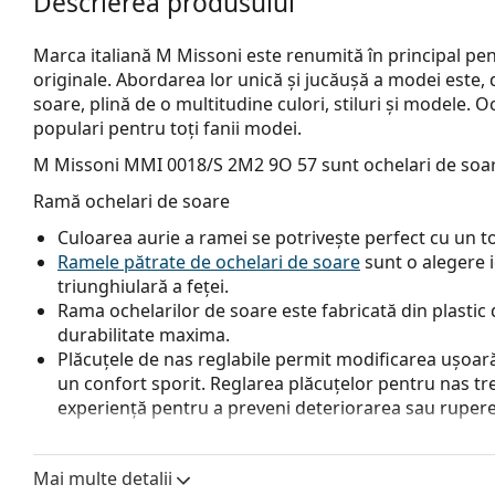
Descrierea produsului
Marca italiană M Missoni este renumită în principal pe
originale. Abordarea lor unică și jucăușă a modei este,
soare, plină de o multitudine culori, stiluri și modele. O
populari pentru toți fanii modei.
M Missoni MMI 0018/S 2M2 9O 57
sunt ochelari de soa
Ramă ochelari de soare
Culoarea aurie a ramei se potrivește perfect cu un ton 
Ramele pătrate de ochelari de soare
sunt o alegere 
triunghiulară a feței.
Rama ochelarilor de soare este fabricată din plastic d
durabilitate maxima.
Plăcuțele de nas reglabile permit modificarea ușoară a
un confort sporit. Reglarea plăcuțelor pentru nas tr
experiență pentru a preveni deteriorarea sau rupere
Lentile ochelari de soare
Mai multe detalii
Lentilele gri reduc intensitatea luminii fără a afecta 