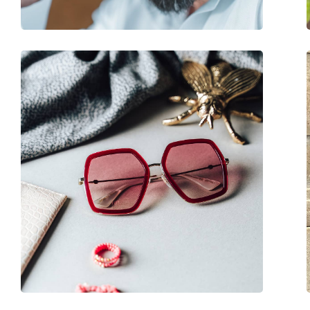
Accesorii
Suport:
Da
Lavetă pentru curățat:
Da
Altele
Sex:
Femei
Categorie:
Ochelari de soare
Brand:
M Missoni
Utilizare:
Modă
Cod:
MMI 0018/S 2M2 9O