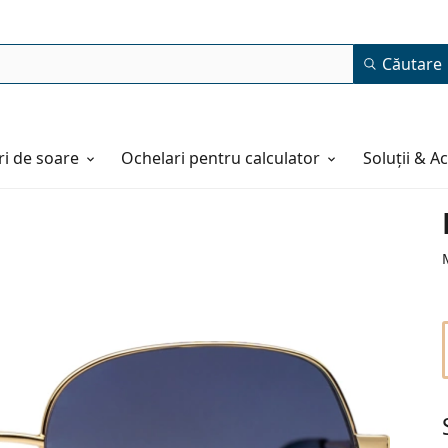
Căutare
i de soare
Ochelari pentru calculator
Soluții & A