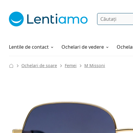
Căutare
Autentificare
Navigarea web-ului
Soluții
Cum comandați
Lentile de contact
Ochelari de vedere
Ochelar
Ochelari de soare
Femei
M Missoni