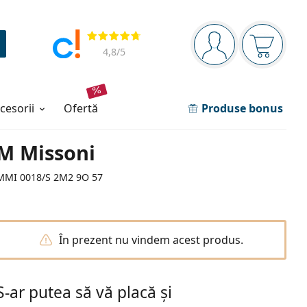
Panou de navigare
Opinii
Sunteți logat
Coșul de
4,8
/5
ccesorii
ofertă
Produse bonus
M Missoni
MMI 0018/S 2M2 9O 57
În prezent nu vindem acest produs.
S-ar putea să vă placă și