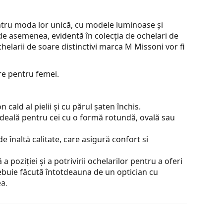
ntru moda lor unică, cu modele luminoase și
 de asemenea, evidentă în colecția de ochelari de
chelarii de soare distinctivi marca M Missoni vor fi
re pentru femei.
cald al pielii și cu părul șaten închis.
ideală pentru cei cu o formă rotundă, ovală sau
e înaltă calitate, care asigură confort si
 poziției și a potrivirii ochelarilor pentru a oferi
ebuie făcută întotdeauna de un optician cu
a.
contrastul sau a distorsiona culorile.