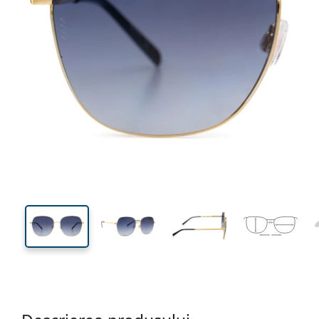
140 mm
Lățimea ramei
Lățime
lentilei
51 mm
57 mm
Înălțime lentilă
Lățimea lentilei