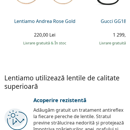
Persol
Prada
Lentiamo Andrea Rose Gold
Gucci GG181
Toate mărcile
220,00 Lei
1 299,00
Livrare gratuită
&
În stoc
Livrare gratuită
&
Lentiamo utilizează lentile de calitate
superioară
Acoperire rezistentă
Adăugăm gratuit un tratament antireflex
la fiecare pereche de lentile. Stratul
previne strălucirea nedorită și protejează
împotriva zgârieturilor, apei, prafului și