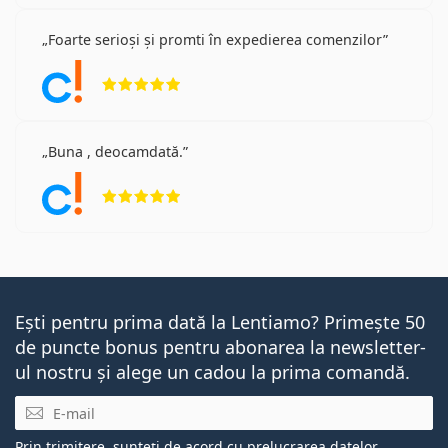
Foarte serioși și promti în expedierea comenzilor
Opinii 5 din 5
Buna , deocamdată.
Opinii 5 din 5
Ești pentru prima dată la Lentiamo? Primește 50
de puncte bonus pentru abonarea la newsletter-
ul nostru și alege un cadou la prima comandă.
E-mail
Prin trimitere, sunteți de acord cu
prelucrarea datelor