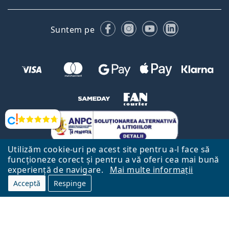
Facebook
Instagram
YouTube
LinkedIn
Suntem pe
Opinii
Utilizăm cookie-uri pe acest site pentru a-l face să
funcționeze corect și pentru a vă oferi cea mai bună
experiență de navigare.
Mai multe informații
Acceptă
Respinge
Către Pagina Principală
Mai sus
Lentiamo.ro este deținut și operat de către Lentiamo s.r.o., Republica
Cehă
Aici pentru tine de 18 ani.