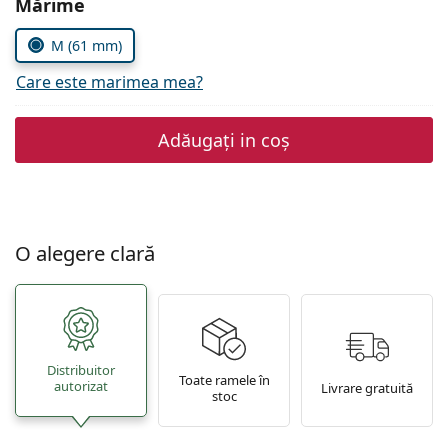
Alegeți parametrii
Mărime
Persol
M (61 mm)
Prada
Care este marimea mea?
Toate mărcile
Adăugați in coș
O alegere clară
Distribuitor
Toate ramele în
autorizat
Livrare gratuită
stoc