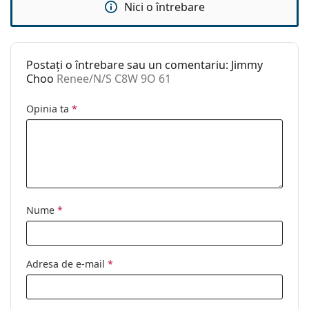
Categorie:
Ochelari de soare
Nici o întrebare
Brand:
Jimmy Choo
Utilizare:
Modă
Postați o întrebare sau un comentariu: Jimmy
Cod:
Renee/N/S C8W 9O 61
Choo
Renee/N/S C8W 9O 61
Opinia ta
*
Nume
*
Adresa de e-mail
*