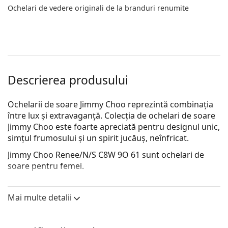
Ochelari de vedere originali de la branduri renumite
Descrierea produsului
Ochelarii de soare Jimmy Choo reprezintă combinația
între lux și extravaganță. Colecția de ochelari de soare
Jimmy Choo este foarte apreciată pentru designul unic,
simțul frumosului și un spirit jucăuș, neînfricat.
Jimmy Choo Renee/N/S C8W 9O 61
sunt ochelari de
soare pentru femei.
Ramă ochelari de soare
Mai multe detalii
Culoarea gri a ramei se potrivește perfect cu un ton
de piele rece și părul roșcat, gri, alb sau blond
închis.