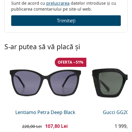
Sunt de acord cu
prelucrarea
datelor introduse și cu
publicarea comentariului pe site-ul web.
Trimiteți
S-ar putea să vă placă și
OFERTA −51%
Lentiamo Petra Deep Black
Gucci GG203
107,80 Lei
1 999,00
220,00 Lei