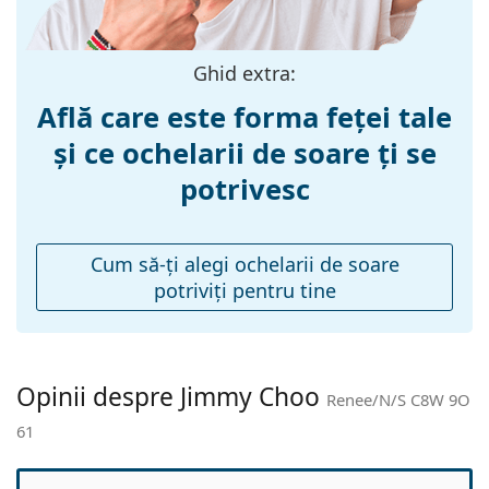
Lățimea ramei:
135 mm
Lungimea
145 mm
brațelor:
Ghid extra:
Lățimea punții
19 mm
Află care este forma feței tale
nazale:
și ce ochelarii de soare ți se
Greutate:
170 g
potrivesc
Pernițe reglabile
Nu
pentru nas:
Balama flexibilă:
Nu
Cum să-ţi alegi ochelarii de soare
potriviţi pentru tine
Accesorii
Suport:
Da
Lavetă pentru
Da
curățat:
Opinii despre Jimmy Choo
Renee/N/S C8W 9O
Altele
61
Sex:
Femei