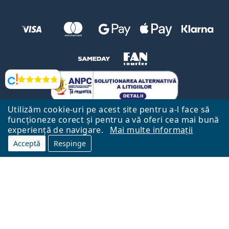
Opinii
Utilizăm cookie-uri pe acest site pentru a-l face să
funcționeze corect și pentru a vă oferi cea mai bună
experiență de navigare.
Mai multe informații
Acceptă
Respinge
Către Pagina Principală
Mai sus
Lentiamo.ro este deținut și operat de către Lentiamo s.r.o., Republica
Cehă
Aici pentru tine de 18 ani.