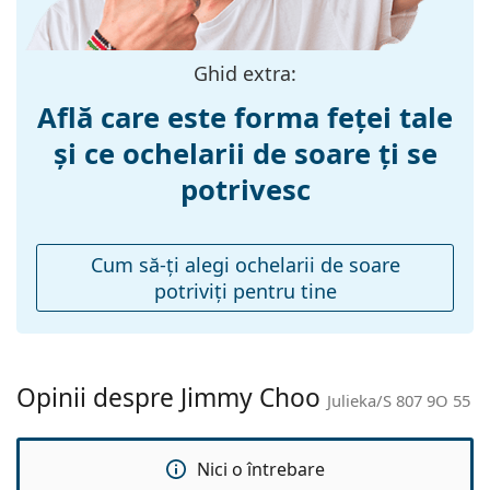
Lățimea ramei:
136 mm
a găsi mai multe modele de la branduri populare.
Lungimea
145 mm
brațelor:
Ghid extra:
Lățimea punții
17 mm
Află care este forma feței tale
nazale:
și ce ochelarii de soare ți se
Greutate:
145 g
potrivesc
Pernițe reglabile
Nu
pentru nas:
Balama flexibilă:
Nu
Cum să-ţi alegi ochelarii de soare
potriviţi pentru tine
Accesorii
Suport:
Da
Lavetă pentru
Da
curățat:
Opinii despre Jimmy Choo
Julieka/S 807 9O 55
Altele
Sex:
Femei
Nici o întrebare