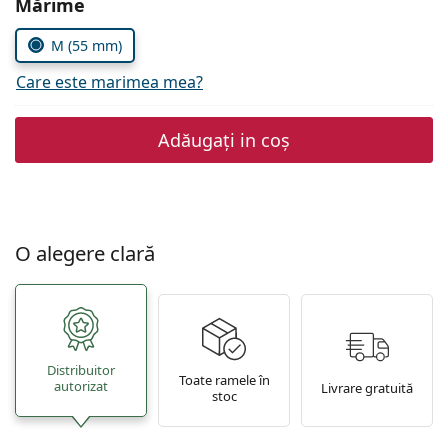
Alegeți parametrii
Mărime
Persol
M (55 mm)
Prada
Care este marimea mea?
Toate mărcile
Adăugați in coș
O alegere clară
Distribuitor
Toate ramele în
autorizat
Livrare gratuită
stoc