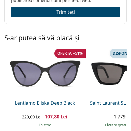
publicarea comentariului pe site-ul web.
Trimiteți
S-ar putea să vă placă și
OFERTA −51%
DISPONIB
Lentiamo Eliska Deep Black
Saint Laurent SL 
107,80 Lei
1 779,00
220,00 Lei
În stoc
Livrare gratui