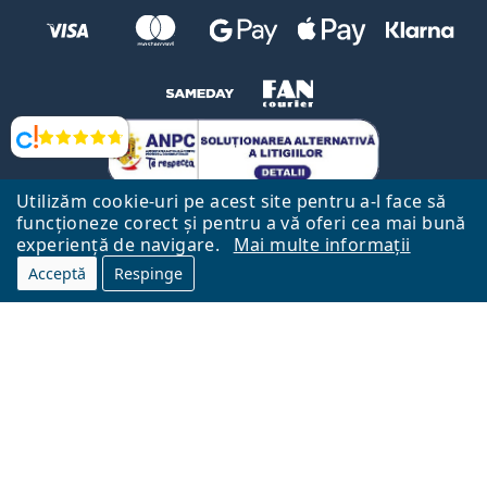
Opinii
Utilizăm cookie-uri pe acest site pentru a-l face să
funcționeze corect și pentru a vă oferi cea mai bună
experiență de navigare.
Mai multe informații
Acceptă
Respinge
Către Pagina Principală
Mai sus
Lentiamo.ro este deținut și operat de către Lentiamo s.r.o., Republica
Cehă
Aici pentru tine de 18 ani.