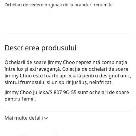
Ochelari de vedere originali de la branduri renumite
Descrierea produsului
Ochelarii de soare Jimmy Choo reprezintă combinația
între lux și extravaganță. Colecția de ochelari de soare
Jimmy Choo este foarte apreciată pentru designul unic,
simțul frumosului și un spirit jucăuș, neînfricat.
Jimmy Choo Julieka/S 807 9O 55
sunt ochelari de soare
pentru femei.
Descoperă cum ți se potrivesc acești ochelari de soare
cu ajutorul funcției Probează virtual ochelari de soare.
Mai multe detalii
Ramă ochelari de soare
Culoarea neagră a ramelor se potrivește perfect cu