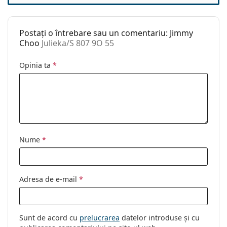
Categorie:
Ochelari de soare
Brand:
Jimmy Choo
Postați o întrebare sau un comentariu: Jimmy
Utilizare:
Modă
Choo
Julieka/S 807 9O 55
Cod:
Julieka/S 807 9O 55
Opinia ta
*
Nume
*
Adresa de e-mail
*
Sunt de acord cu
prelucrarea
datelor introduse și cu