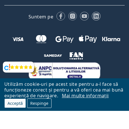
Facebook
Instagram
YouTube
LinkedIn
Suntem pe
Opinii
Utilizăm cookie-uri pe acest site pentru a-l face să
funcționeze corect și pentru a vă oferi cea mai bună
experiență de navigare.
Mai multe informații
Acceptă
Respinge
Către Pagina Principală
Mai sus
Lentiamo.ro este deținut și operat de către Lentiamo s.r.o., Republica
Cehă
Aici pentru tine de 18 ani.