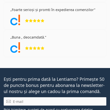
Foarte serioși și promti în expedierea comenzilor
Opinii 5 din 5
Buna , deocamdată.
Opinii 5 din 5
Ești pentru prima dată la Lentiamo? Primește 50
de puncte bonus pentru abonarea la newsletter-
ul nostru și alege un cadou la prima comandă.
E-mail
Prin trimitere, sunteți de acord cu
prelucrarea datelor