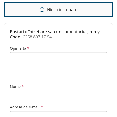
Greutate:
100 g
Pernițe reglabile
Nu
Nici o întrebare
pentru nas:
Accesorii
Postați o întrebare sau un comentariu: Jimmy
Suport:
Da
Choo
JC258 807 17 54
Lavetă pentru
Da
curățat:
Opinia ta
*
Altele
Sex:
Femei
Categorie:
Ochelari de vedere
Brand:
Jimmy Choo
Nume
*
Cod:
JC258 807 17 54
Adresa de e-mail
*