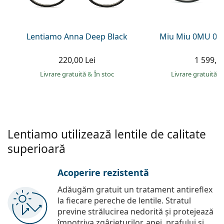
Persol
Prada
Lentiamo Anna Deep Black
Miu Miu 0MU 09
Toate mărcile
220,00 Lei
1 599,00
Livrare gratuită
&
În stoc
Livrare gratuită
&
Lentiamo utilizează lentile de calitate
superioară
Acoperire rezistentă
Adăugăm gratuit un tratament antireflex
la fiecare pereche de lentile. Stratul
previne strălucirea nedorită și protejează
împotriva zgârieturilor, apei, prafului și