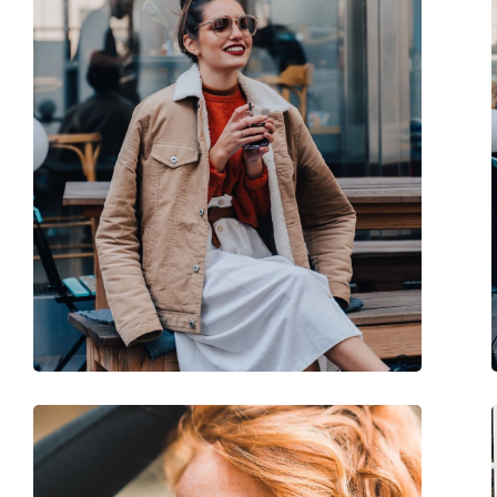
Forma ramei:
Pătrată
Culoarea ramei:
Maro
Materialul ramei :
Plastic
Mărime:
M
Lățimea ramei:
140 mm
Lungimea brațelor:
145 mm
Lățimea punții nazale:
16 mm
Greutate:
170 g
Pernițe reglabile pentru nas:
Nu
Balama flexibilă:
Nu
Accesorii
Suport:
Da
Lavetă pentru curățat:
Da
Altele