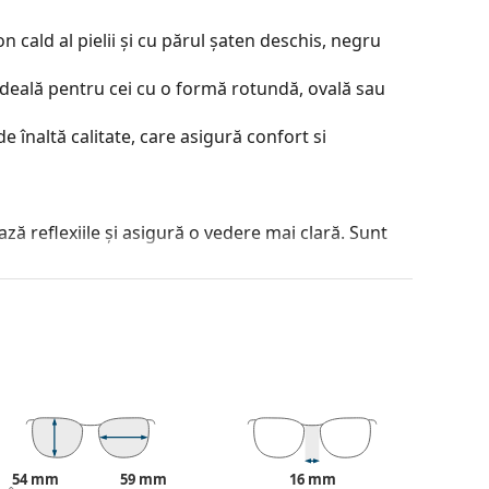
 cald al pielii și cu părul șaten deschis, negru
ideală pentru cei cu o formă rotundă, ovală sau
e înaltă calitate, care asigură confort si
ză reflexiile și asigură o vedere mai clară. Sunt
je incontestabile sunt greutatea redusă și
 100% împotriva razelor solare. Lentilele
isie de lumină 8 – 18%). Sunt potrivite pentru
ea tocului și designul acestuia pot varia.
jirea ochelarilor de soare. Este posibil ca unele
54 mm
59 mm
16 mm