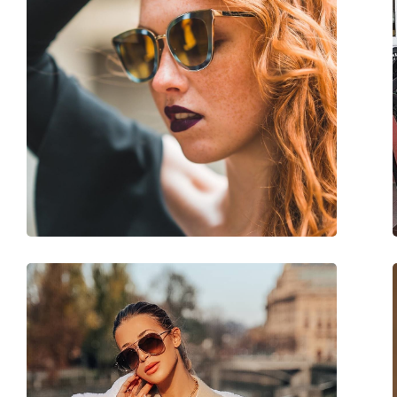
Sex:
Femei
Categorie:
Ochelari de soare
Brand:
Jimmy Choo
Utilizare:
Modă
Cod:
Fede/S 086 70 59