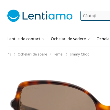
Căutare
Autentificare
Navigarea web-ului
Soluții
Cum comandați
Lentile de contact
Ochelari de vedere
Ochelar
Ochelari de soare
Femei
Jimmy Choo