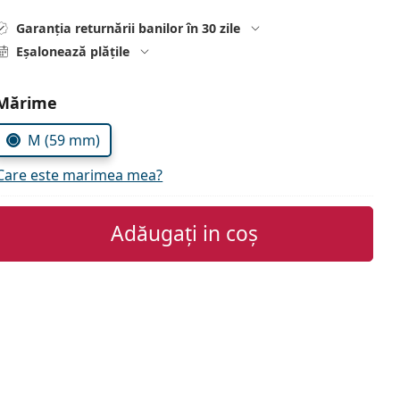
Garanția returnării banilor în 30 zile
Eșalonează plățile
Alegeți parametrii
Mărime
M (59 mm)
Care este marimea mea?
Adăugați in coș