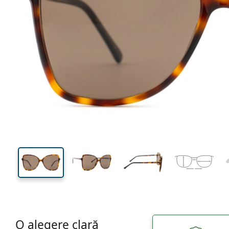
140 mm
Lățimea ramei
Lățime
lentilei
54 mm
59 mm
Înălțime lentilă
Lățimea lentilei
O alegere clară