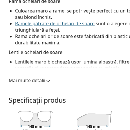
Ramă ochelari de soare
Culoarea maro a ramei se potrivește perfect cu un ton
sau blond închis.
Ramele pătrate de ochelari de soare
sunt o alegere 
triunghiulară a feței.
Rama ochelarilor de soare este fabricată din plastic d
durabilitate maxima.
Lentile ochelari de soare
Lentilele maro blochează ușor lumina albastră, filtrea
versatile și recomandate persoanelor cu miopie.
Lentilele sunt fabricate din plastic, ale cărui avanta
Mai multe detalii
rezistența la fisuri.
Ochelarii au protecție UV 400, care oferă o protecție
ochelarilor de soare au un filtru categoria 3 (transm
Specificații produs
expunerea intensă la soare pe plajă sau în oraș.
Accesorii
Livrăm ochelarii de soare în tocul lor original. Culoar
Laveta furnizată este ideală pentru curățarea și îngri
140 mm
145 mm