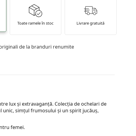
Toate ramele în stoc
Livrare gratuită
originali de la branduri renumite
re lux și extravaganță. Colecția de ochelari de
unic, simțul frumosului și un spirit jucăuș,
ntru femei.