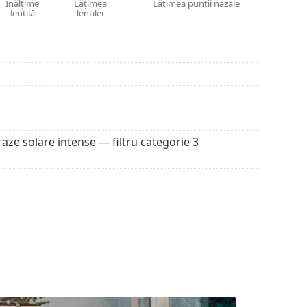
etă.
Înălțime
Lățimea
Lățimea punții nazale
lentilă
lentilei
a găsi mai multe modele de la branduri populare.
 raze solare intense — filtru categorie 3