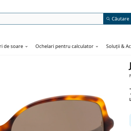
Căutare
i de soare
Ochelari pentru calculator
Soluții & A