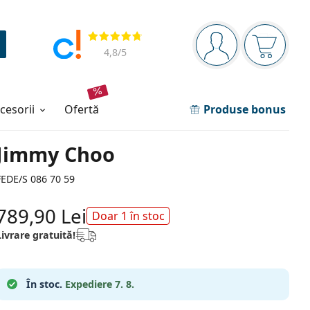
Panou de navigare
Opinii
Sunteți logat
Coșul de
4,8
/5
ccesorii
ofertă
Produse bonus
Jimmy Choo
FEDE/S 086 70 59
789,90 Lei
Doar 1 în stoc
Livrare gratuită!
În stoc.
Expediere 7. 8.