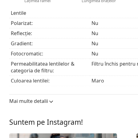
Lățimea ramei
Lungimea brațelor
modele să fie livrate cu un săculeț textil în loc de lav
Explorează întreaga gamă de
ochelari de soare
pentru 
Lentile
Polarizat:
Nu
Reflecție:
Nu
Gradient:
Nu
Fotocromatic:
Nu
Permeabilitatea lentilelor &
Filtru închis pentru
categoria de filtru:
Culoarea lentilei:
Maro
Înălțime lentilă:
54 mm
Mai multe detalii
Lățimea lentilei:
59 mm
Materialul lentilei:
Plastic
Suntem pe Instagram!
Filtru UV 400:
Da
Ramă