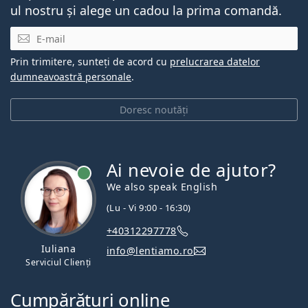
ul nostru și alege un cadou la prima comandă.
E-mail
Prin trimitere, sunteți de acord cu
prelucrarea datelor
dumneavoastră personale
.
Doresc noutăți
Ai nevoie de ajutor?
We also speak English
(Lu - Vi 9:00 - 16:30)
+40312297778
Iuliana
info@lentiamo.ro
Serviciul Clienți
Cumpărături online