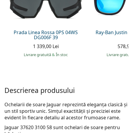
Gucci
Toate soluțiile
Toate mărcile
Persol
Prada
Prada Linea Rossa 0PS 04WS
Ray-Ban Justin 
DG006F 39
Toate mărcile
1 339,00 Lei
578,90 
Livrare gratuită
&
În stoc
Livrare gratui
Descrierea produsului
Ochelarii de soare Jaguar reprezintă eleganța clasică și
un stil sportiv unic. Simțul exactității și preciziei este
evident în fiecare detaliu al acestor frumo­ase rame.
Jaguar 37620 3100 58
sunt ochelari de soare pentru