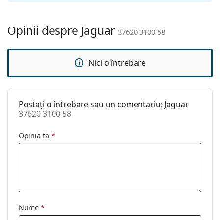
Lavetă pentru
Nu
curățat:
Opinii despre Jaguar
37620 3100 58
Altele
Sex:
Bărbați
Nici o întrebare
Categorie:
Ochelari de soare
Brand:
Jaguar
Postați o întrebare sau un comentariu: Jaguar
Utilizare:
Modă
37620 3100 58
Cod:
37620 3100 58
Opinia ta
*
Nume
*