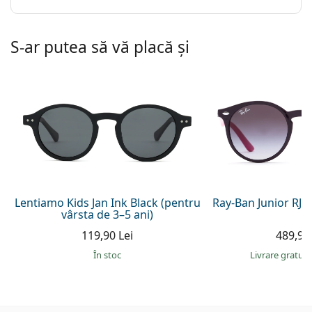
S-ar putea să vă placă și
Lentiamo Kids Jan Ink Black (pentru
Ray-Ban Junior RJ
vârsta de 3–5 ani)
119,90 Lei
489,90 
În stoc
Livrare gratui