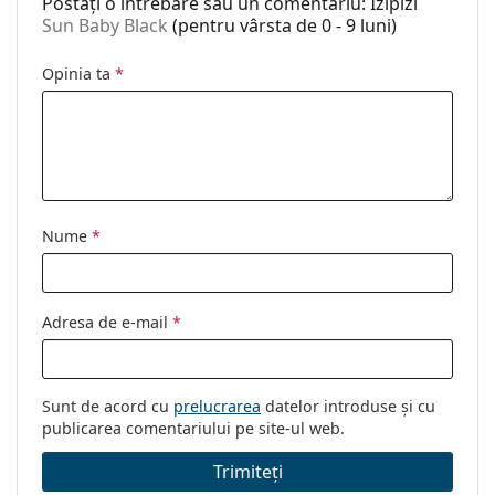
Postați o întrebare sau un comentariu: Izipizi
Utilizare:
Modă
Sun Baby Black
(pentru vârsta de 0 - 9 luni)
Cod:
Sun Baby Black
Opinia ta
*
Disponibil si cu
Da
dioptrii:
Nume
*
Adresa de e-mail
*
Sunt de acord cu
prelucrarea
datelor introduse și cu
publicarea comentariului pe site-ul web.
Trimiteți