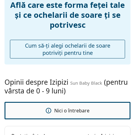
Află care este forma feței tale
nazale:
și ce ochelarii de soare ți se
Greutate:
85 g
potrivesc
Pernițe reglabile
Nu
pentru nas:
Balama flexibilă:
Nu
Cum să-ţi alegi ochelarii de soare
potriviţi pentru tine
Accesorii
Suport:
Nu
Lavetă pentru
Nu
curățat:
Opinii despre Izipizi
(pentru
Sun Baby Black
Altele
vârsta de 0 - 9 luni)
Sex:
Copii
Vârstă:
0 - 9 luni
Nici o întrebare
Categorie:
Ochelari de soare
Brand:
Izipizi