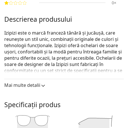
0×
Descrierea produsului
Izipizi este o marcă franceză tânără și jucăușă, care
reunește un stil unic, combinații originale de culori și
tehnologii funcționale. Izipizi oferă ochelari de soare
ușori, confortabili și la modă pentru întreaga familie și
pentru diferite ocazii, la prețuri accesibile. Ochelarii de
soare de designer de la Izipizi sunt fabricați în
conformitate cu un set strict de specificații pentru a se
asigura că sunt siguri. Linia Baby pentru cei mai mici
copii nu conține BPA și este hipoalergenică. Pentru a
Mai multe detalii
determina dimensiunea corectă a ochelarilor, vă
recomandăm să măsurați întotdeauna parametrii în
conformitate cu imaginea de mai jos, în special pentru
Specificații produs
ochelarii pentru copii.
Modelul Baby are o curea din silicon care va ajuta la
eliminarea riscului de a îi pierde și va asigura o mai