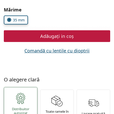
Persol
Alegeți parametrii
Mărime
Prada
35 mm
Toate mărcile
Adăugați in coș
Comandă cu lentile cu dioptrii
O alegere clară
Distribuitor
Toate ramele în
autorizat
Livrare gratuită