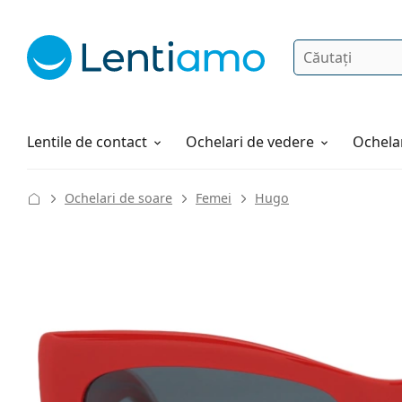
Căutare
Autentificare
Navigarea web-ului
Soluții
Cum comandați
Lentile de contact
Ochelari de vedere
Ochelar
Ochelari de soare
Femei
Hugo