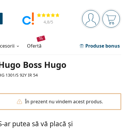
Panou de navigare
Opinii
Sunteți logat
Coșul de
4,8
/5
ccesorii
ofertă
Produse bonus
Hugo Boss Hugo
HG 1301/S 92Y IR 54
În prezent nu vindem acest produs.
S-ar putea să vă placă și