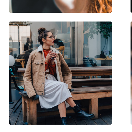
Balama flexibilă:
Nu
Accesorii
Suport:
Da
Lavetă pentru curățat:
Da
Altele
Sex:
Femei
Categorie:
Ochelari de soare
Brand:
Hugo
Utilizare:
Modă
Cod:
HG 1301/S 92Y IR 54