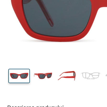
134 mm
Lățimea ramei
Lățime
lentilei
34 mm
54 mm
Înălțime lentilă
Lățimea lentilei