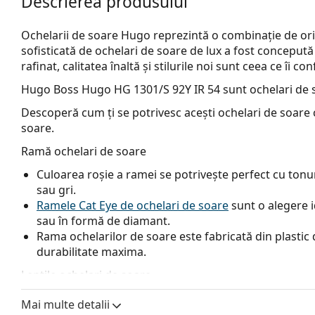
Descrierea produsului
Ochelarii de soare Hugo reprezintă o combinație de origin
sofisticată de ochelari de soare de lux a fost concepută
rafinat, calitatea înaltă și stilurile noi sunt ceea ce îi
Hugo Boss Hugo HG 1301/S 92Y IR 54
sunt ochelari de 
Descoperă cum ți se potrivesc acești ochelari de soare c
soare.
Ramă ochelari de soare
Culoarea roșie a ramei se potrivește perfect cu tonuril
sau gri.
Ramele Cat Eye de ochelari de soare
sunt o alegere i
sau în formă de diamant.
Rama ochelarilor de soare este fabricată din plastic d
durabilitate maxima.
Lentile ochelari de soare
Lentilele gri reduc intensitatea luminii fără a afecta 
Mai multe detalii
Lentilele sunt fabricate din plastic, ale cărui avanta