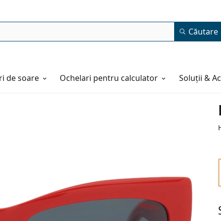
Căutare
i de soare
Ochelari pentru calculator
Soluții & A