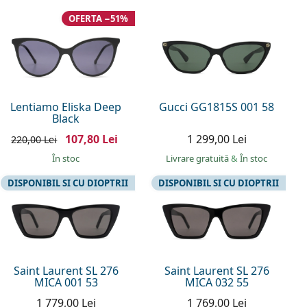
OFERTA −51%
Lentiamo Eliska Deep
Gucci GG1815S 001 58
Black
107,80 Lei
1 299,00 Lei
220,00 Lei
În stoc
Livrare gratuită
&
În stoc
DISPONIBIL SI CU DIOPTRII
DISPONIBIL SI CU DIOPTRII
Saint Laurent SL 276
Saint Laurent SL 276
MICA 001 53
MICA 032 55
1 779,00 Lei
1 769,00 Lei