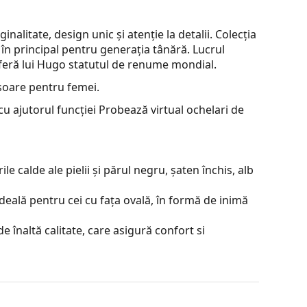
alitate, design unic și atenție la detalii. Colecția
 în principal pentru generația tânără. Lucrul
 conferă lui Hugo statutul de renume mondial.
soare pentru femei.
u ajutorul funcției Probează virtual ochelari de
e calde ale pielii și părul negru, șaten închis, alb
deală pentru cei cu fața ovală, în formă de inimă
e înaltă calitate, care asigură confort si
contrastul sau a distorsiona culorile.
je incontestabile sunt greutatea redusă și