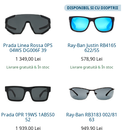
DISPONIBIL SI CU DIOPTRII
Prada Linea Rossa 0PS
Ray-Ban Justin RB4165
04WS DG006F 39
622/55
1 349,00 Lei
578,90 Lei
Livrare gratuită
&
În stoc
Livrare gratuită
&
În stoc
Prada 0PR 19WS 1AB5S0
Ray-Ban RB3183 002/81
52
63
1 939,00 Lei
949,90 Lei