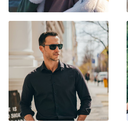
Balama flexibilă:
Da
Accesorii
Suport:
Da
Lavetă pentru curățat:
Da
Altele
Sex:
Bărbați
Categorie:
Ochelari de soare
Brand:
Hugo Boss
Utilizare:
Modă
Cod:
1434/S 807 9O 56