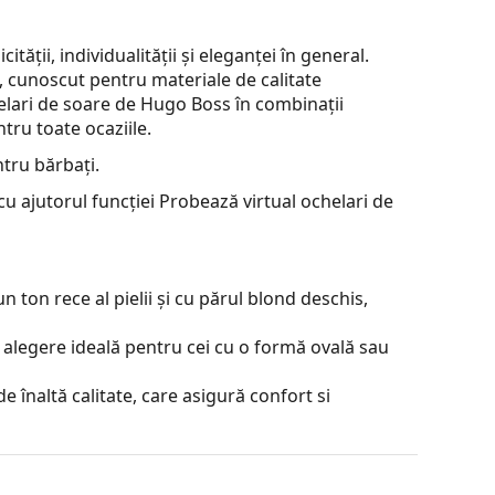
ății, individualității și eleganței în general.
cunoscut pentru materiale de calitate
chelari de soare de Hugo Boss în combinații
tru toate ocaziile.
tru bărbați.
u ajutorul funcției Probează virtual ochelari de
 ton rece al pielii și cu părul blond deschis,
 alegere ideală pentru cei cu o formă ovală sau
e înaltă calitate, care asigură confort si
 peste 90 °, ceea ce duce la un confort mai ridicat
sigură așezarea potrivită pentru mai mult timp.