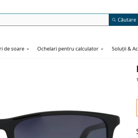
Căutare
i de soare
Ochelari pentru calculator
Soluții & A