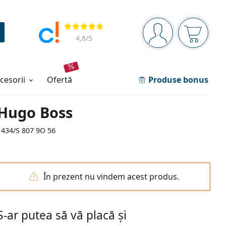
Panou de navigare
Opinii
Sunteți logat
Coșul de
4,8
/5
ccesorii
ofertă
Produse bonus
Hugo Boss
1434/S 807 9O 56
În prezent nu vindem acest produs.
S-ar putea să vă placă și