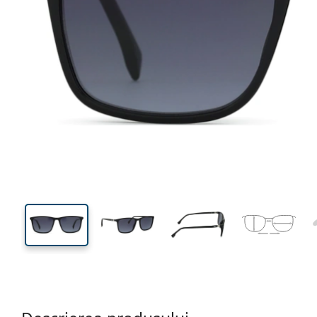
138 mm
Lățimea ramei
Lățime
lentilei
42 mm
56 mm
Înălțime lentilă
Lățimea lentilei