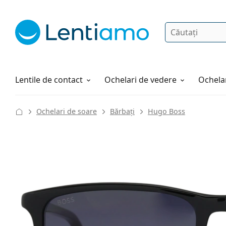
Căutare
Autentificare
Navigarea web-ului
Soluții
Cum comandați
Lentile de contact
Ochelari de vedere
Ochelar
Ochelari de soare
Bărbați
Hugo Boss