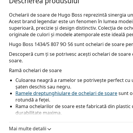
Descrierea produsului
Ochelarii de soare de Hugo Boss reprezintă sinergia unicit
Acest brand legendar este un fenomen în lumea modei, 
superioară, precizie și design distinctiv. Colecția de o
originale de culori și modele atemporale este ideală pen
Hugo Boss 1434/S 807 9O 56
sunt ochelari de soare pen
Descoperă cum ți se potrivesc acești ochelari de soare c
soare.
Ramă ochelari de soare
Culoarea neagră a ramelor se potrivește perfect cu un
șaten deschis sau negru.
Ramele dreptunghiulare de ochelari de soare
sunt o
rotundă a feței.
Rama ochelarilor de soare este fabricată din plastic d
durabilitate maxima.
Balamalele flexibile oferă brațelor o mișcare la peste
la purtare. Ramele sunt mai rezistente la daune și a
Mai multe detalii