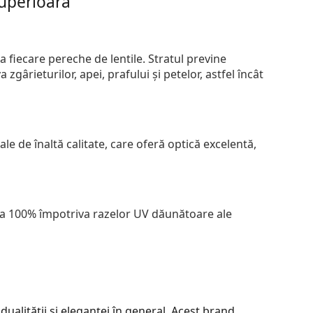
superioară
 fiecare pereche de lentile. Stratul previne
zgârieturilor, apei, prafului și petelor, astfel încât
le de înaltă calitate, care oferă optică excelentă,
 la 100% împotriva razelor UV dăunătoare ale
dualității și eleganței în general. Acest brand