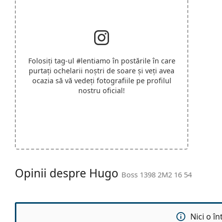
Folosiți tag-ul
#lentiamo
în postările în care
purtați ochelarii noștri de soare și veți avea
ocazia să vă vedeți fotografiile pe profilul
nostru oficial!
Opinii despre Hugo
Boss 1398 2M2 16 54
Nici o î