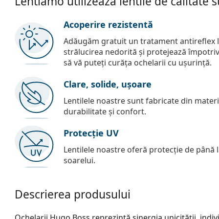
Lentiamo utilizează lentile de calitate 
Acoperire rezistentă
Adăugăm gratuit un tratament antireflex la
strălucirea nedorită și protejează împotriva 
să vă puteți curăța ochelarii cu ușurință.
Clare, solide, ușoare
Lentilele noastre sunt fabricate din materia
durabilitate și confort.
Protecție UV
Lentilele noastre oferă protecție de până
soarelui.
Descrierea produsului
Ochelarii Hugo Boss reprezintă sinergia unicității, indivi