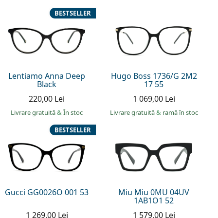
BESTSELLER
Lentiamo Anna Deep
Hugo Boss 1736/G 2M2
Black
17 55
220,00 Lei
1 069,00 Lei
Livrare gratuită
&
În stoc
Livrare gratuită
&
ramă în stoc
BESTSELLER
Gucci GG0026O 001 53
Miu Miu 0MU 04UV
1AB1O1 52
1 269,00 Lei
1 579,00 Lei