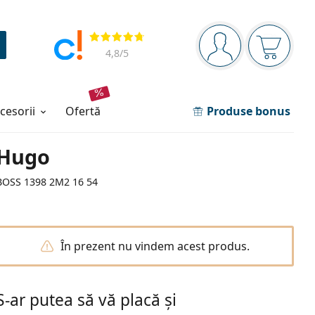
Panou de navigare
Opinii
Sunteți logat
Coșul de
4,8
/5
ccesorii
ofertă
Produse bonus
Hugo
BOSS 1398 2M2 16 54
În prezent nu vindem acest produs.
S-ar putea să vă placă și