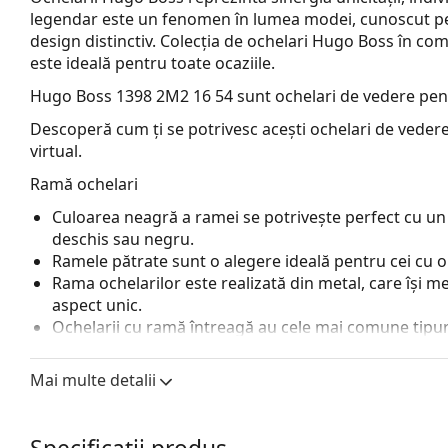
legendar este un fenomen în lumea modei, cunoscut pent
design distinctiv. Colecția de ochelari Hugo Boss în com
este ideală pentru toate ocaziile.
Hugo Boss 1398 2M2 16 54
sunt ochelari de vedere pen
Descoperă cum ți se potrivesc acești ochelari de vedere
virtual.
Ramă ochelari
Culoarea neagră a ramei se potrivește perfect cu un 
deschis sau negru.
Ramele pătrate sunt o alegere ideală pentru cei cu o
Rama ochelarilor este realizată din metal, care își me
aspect unic.
Ochelarii cu ramă întreagă au cele mai comune tipuri
o pereche de brațe. Aceștia vă vor îmbunătăți și comple
avantajele lor putem menționa rezistența, durabilitate
Mai multe detalii
principal, protecția lor împotriva deteriorării. Acest 
inclusiv cele cu putere optică mai mare.
Pernițele de nas reglabile permit o ușoară modificare a