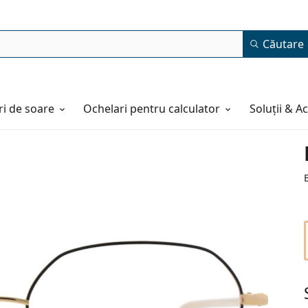
Căutare
i de soare
Ochelari pentru calculator
Soluții & A