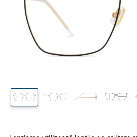
137 mm
Lățimea ramei
Lățime
lentilei
47 mm
54 mm
Înălțime lentilă
Lățimea lentilei