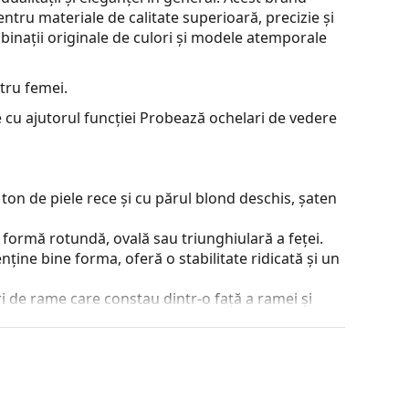
ru materiale de calitate superioară, precizie și
binații originale de culori și modele atemporale
tru femei.
 cu ajutorul funcției Probează ochelari de vedere
ton de piele rece și cu părul blond deschis, șaten
 formă rotundă, ovală sau triunghiulară a feței.
nține bine forma, oferă o stabilitate ridicată și un
 de rame care constau dintr-o față a ramei și
ta stilul datorită designului lor vizibil. Printre
a, faptul că înglobează complet lentila și, în
tip de rame este potrivit pentru toate lentilele,
 poziției și a potrivirii ochelarilor. Pernițele de