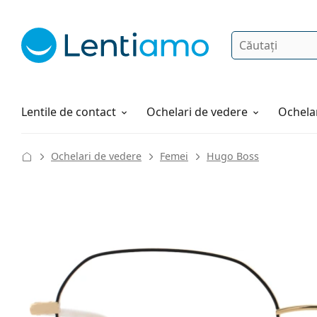
Căutare
Autentificare
Navigarea web-ului
Soluții
Cum comandați
Lentile de contact
Ochelari de vedere
Ochelar
Ochelari de vedere
Femei
Hugo Boss