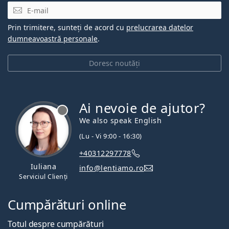
E-mail
Prin trimitere, sunteți de acord cu
prelucrarea datelor
dumneavoastră personale
.
Doresc noutăți
Ai nevoie de ajutor?
We also speak English
(Lu - Vi 9:00 - 16:30)
+40312297778
Iuliana
info@lentiamo.ro
Serviciul Clienți
Cumpărături online
Totul despre cumpărături