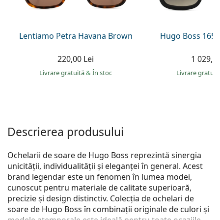
Persol
Prada
Lentiamo Petra Havana Brown
Hugo Boss 1656
Toate mărcile
220,00 Lei
1 029,00
Livrare gratuită
&
În stoc
Livrare gratui
Descrierea produsului
Ochelarii de soare de Hugo Boss reprezintă sinergia
unicității, individualității și eleganței în general. Acest
brand legendar este un fenomen în lumea modei,
cunoscut pentru materiale de calitate superioară,
precizie și design distinctiv. Colecția de ochelari de
soare de Hugo Boss în combinații originale de culori și