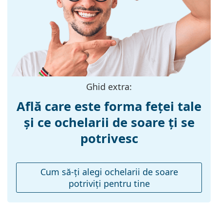
Materialul ramei
Plastic
:
Mărime:
M
Lățimea ramei:
135 mm
Lungimea
145 mm
brațelor:
Ghid extra:
Lățimea punții
21 mm
Află care este forma feței tale
nazale:
și ce ochelarii de soare ți se
Greutate:
230 g
potrivesc
Pernițe reglabile
Nu
pentru nas:
Balama flexibilă:
Nu
Cum să-ţi alegi ochelarii de soare
potriviţi pentru tine
Accesorii
Suport:
Da
Lavetă pentru
Da