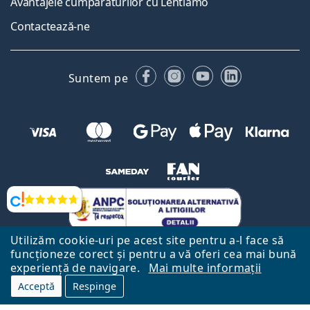
Avantajele cumpărăturilor cu Lentiamo
Contactează-ne
Facebook
Instagram
YouTube
LinkedIn
Suntem pe
Opinii
Utilizăm cookie-uri pe acest site pentru a-l face să
funcționeze corect și pentru a vă oferi cea mai bună
experiență de navigare.
Mai multe informații
Acceptă
Respinge
Către Pagina Principală
Mai sus