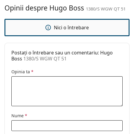
curățat:
Opinii despre Hugo Boss
1380/S WGW QT 51
Altele
Sex:
Femei
Nici o întrebare
Categorie:
Ochelari de soare
Brand:
Hugo Boss
Postați o întrebare sau un comentariu: Hugo
Utilizare:
Modă
Boss
1380/S WGW QT 51
Cod:
1380/S WGW QT 51
Opinia ta
*
Nume
*