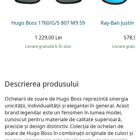
Persol
Prada
Hugo Boss 1760/G/S 807 M9 59
Ray-Ban Justin 
Toate mărcile
1 229,00 Lei
578,90 
Livrare gratuită
&
În stoc
Livrare gratui
Descrierea produsului
Ochelarii de soare de Hugo Boss reprezintă sinergia
unicității, individualității și eleganței în general. Acest
brand legendar este un fenomen în lumea modei,
cunoscut pentru materiale de calitate superioară,
precizie și design distinctiv. Colecția de ochelari de
soare de Hugo Boss în combinații originale de culori și