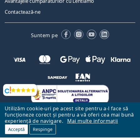
Avantajele cumpărăturilor cu Lentiamo
Contactează-ne
Facebook
Instagram
YouTube
LinkedIn
Suntem pe
Opinii
Utilizăm cookie-uri pe acest site pentru a-l face să
funcționeze corect și pentru a vă oferi cea mai bună
experiență de navigare.
Mai multe informații
Acceptă
Respinge
Către Pagina Principală
Mai sus