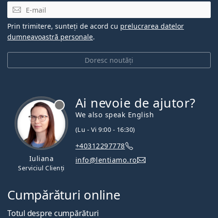
E-mail
Prin trimitere, sunteți de acord cu
prelucrarea datelor
dumneavoastră personale
.
Doresc noutăți
Ai nevoie de ajutor?
We also speak English
(Lu - Vi 9:00 - 16:30)
+40312297778
Iuliana
info@lentiamo.ro
Serviciul Clienți
Cumpărături online
Totul despre cumpărături