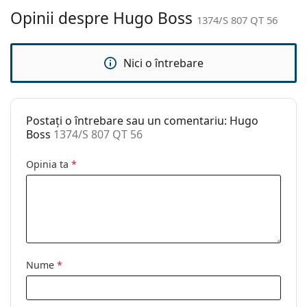
curățat:
Opinii despre Hugo Boss
1374/S 807 QT 56
Altele
Sex:
Bărbați
Nici o întrebare
Categorie:
Ochelari de soare
Brand:
Hugo Boss
Postați o întrebare sau un comentariu: Hugo
Utilizare:
Modă
Boss
1374/S 807 QT 56
Cod:
1374/S 807 QT 56
Opinia ta
*
Nume
*