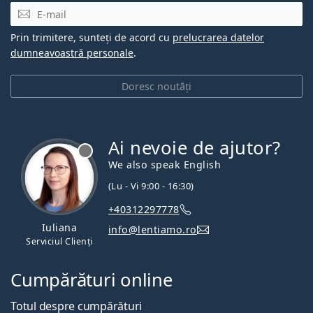
E-mail
Prin trimitere, sunteți de acord cu
prelucrarea datelor
dumneavoastră personale
.
Doresc noutăți
Ai nevoie de ajutor?
We also speak English
(Lu - Vi 9:00 - 16:30)
+40312297778
Iuliana
info@lentiamo.ro
Serviciul Clienți
Cumpărături online
Totul despre cumpărături