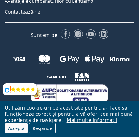
Avantajele cumpărăturilor cu Lentiamo
Contactează-ne
Facebook
Instagram
YouTube
LinkedIn
Suntem pe
Opinii
Utilizăm cookie-uri pe acest site pentru a-l face să
funcționeze corect și pentru a vă oferi cea mai bună
experiență de navigare.
Mai multe informații
Acceptă
Respinge
Către Pagina Principală
Mai sus