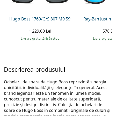
Persol
Prada
Hugo Boss 1760/G/S 807 M9 59
Ray-Ban Justin 
Toate mărcile
1 229,00 Lei
578,90 
Livrare gratuită
&
În stoc
Livrare gratui
Descrierea produsului
Ochelarii de soare de Hugo Boss reprezintă sinergia
unicității, individualității și eleganței în general. Acest
brand legendar este un fenomen în lumea modei,
cunoscut pentru materiale de calitate superioară,
precizie și design distinctiv. Colecția de ochelari de
soare de Hugo Boss în combinații originale de culori și