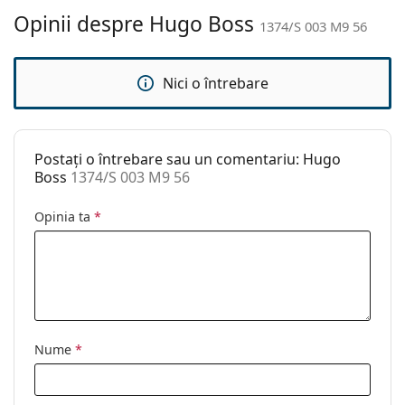
curățat:
Opinii despre Hugo Boss
1374/S 003 M9 56
Altele
Sex:
Bărbați
Nici o întrebare
Categorie:
Ochelari de soare
Brand:
Hugo Boss
Postați o întrebare sau un comentariu: Hugo
Utilizare:
Modă
Boss
1374/S 003 M9 56
Cod:
1374/S 003 M9 56
Opinia ta
*
Nume
*