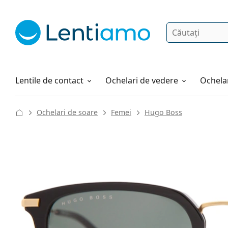
Căutare
Autentificare
Navigarea web-ului
Soluții
Cum comandați
Lentile de contact
Ochelari de vedere
Ochelar
Ochelari de soare
Femei
Hugo Boss