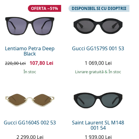
OFERTA −51%
DISPONIBIL SI CU DIOPTRII
Lentiamo Petra Deep
Gucci GG1579S 001 53
Black
107,80 Lei
1 069,00 Lei
220,00 Lei
În stoc
Livrare gratuită
&
În stoc
Gucci GG1604S 002 53
Saint Laurent SL M148
001 54
2 299,00 Lei
1 939,00 Lei