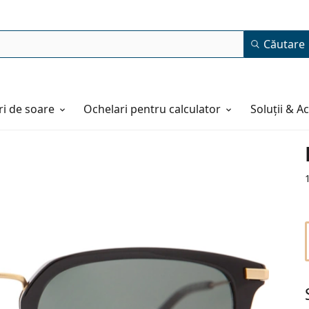
Căutare
i de soare
Ochelari pentru calculator
Soluții & A