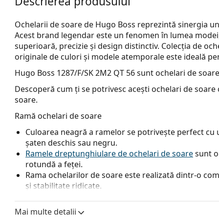
Descrierea produsului
Ochelarii de soare de Hugo Boss reprezintă sinergia unicit
Acest brand legendar este un fenomen în lumea modei, 
superioară, precizie și design distinctiv. Colecția de o
originale de culori și modele atemporale este ideală pen
Hugo Boss 1287/F/SK 2M2 QT 56
sunt ochelari de soare
Descoperă cum ți se potrivesc acești ochelari de soare c
soare.
Ramă ochelari de soare
Culoarea neagră a ramelor se potrivește perfect cu un
șaten deschis sau negru.
Ramele dreptunghiulare de ochelari de soare
sunt o
rotundă a feței.
Rama ochelarilor de soare este realizată dintr-o comb
și stabilitate ridicate.
Plăcuțele de nas reglabile permit modificarea ușoară a
un confort sporit. Reglarea plăcuțelor pentru nas tr
Mai multe detalii
experiență pentru a preveni deteriorarea sau rupere