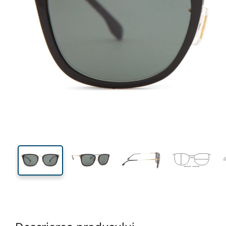
148 mm
Lățimea ramei
Lățime
lentilei
45 mm
56 mm
Înălțime lentilă
Lățimea lentilei