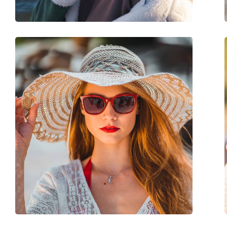
Balama flexibilă:
Nu
Accesorii
Suport:
Da
Lavetă pentru curățat:
Da
Altele
Sex:
Femei
Categorie:
Ochelari de soare
Brand:
Hugo Boss
Utilizare:
Modă
Cod:
1287/F/SK 2M2 QT 