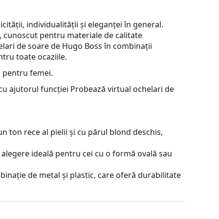
ății, individualității și eleganței în general.
cunoscut pentru materiale de calitate
chelari de soare de Hugo Boss în combinații
tru toate ocaziile.
 pentru femei.
u ajutorul funcției Probează virtual ochelari de
 ton rece al pielii și cu părul blond deschis,
 alegere ideală pentru cei cu o formă ovală sau
inație de metal și plastic, care oferă durabilitate
 poziției și a potrivirii ochelarilor pentru a oferi
ebuie făcută întotdeauna de un optician cu
a.