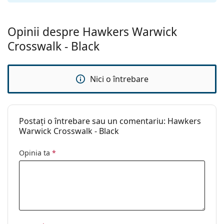
Balama flexibilă:
Nu
Accesorii
Opinii despre Hawkers Warwick
Suport:
Nu
Crosswalk - Black
Lavetă pentru
Nu
curățat:
Nici o întrebare
Altele
Sex:
Femei
Categorie:
Ochelari de soare
Postați o întrebare sau un comentariu: Hawkers
Brand:
Hawkers
Warwick Crosswalk - Black
Utilizare:
Modă
Opinia ta
*
Cod:
Warwick Crosswalk -Black
HWCR21BBM0