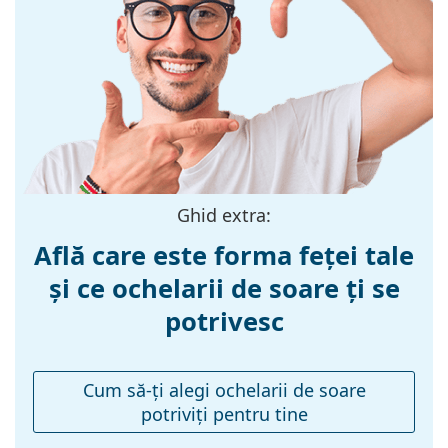
Culoarea ramei:
Negru
Culoarea
Auriu
secundară a
ramei:
Materialul ramei
Metal/Plastic
:
Mărime:
L
Ghid extra:
Lățimea ramei:
145 mm
Află care este forma feței tale
Lungimea
145 mm
și ce ochelarii de soare ți se
brațelor:
potrivesc
Lățimea punții
20 mm
nazale:
Greutate:
110 g
Cum să-ţi alegi ochelarii de soare
Pernițe reglabile
Nu
potriviţi pentru tine
pentru nas: