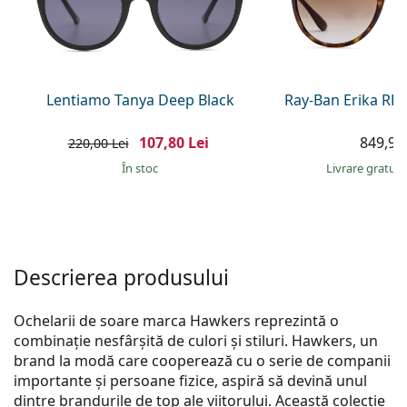
Persol
Prada
Toate mărcile
Lentiamo Tanya Deep Black
Ray-Ban Erika RB
107,80 Lei
849,90 
220,00 Lei
În stoc
Livrare gratui
Descrierea produsului
Ochelarii de soare marca Hawkers reprezintă o
combinație nesfârșită de culori și stiluri. Hawkers, un
brand la modă care cooperează cu o serie de companii
importante și persoane fizice, aspiră să devină unul
dintre brandurile de top ale viitorului. Această colecție