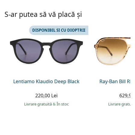
Persol
S-ar putea să vă placă și
Prada
Toate mărcile
DISPONIBIL SI CU DIOPTRII
Lentiamo Klaudio Deep Black
Ray-Ban Bill R
220,00 Lei
629,90 
Livrare gratuită
&
În stoc
Livrare gratui