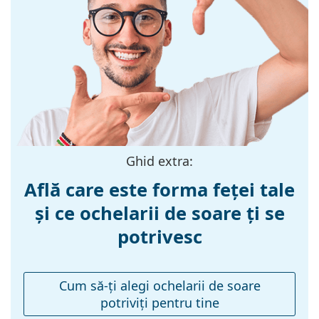
Forma ramei:
Pătrată
a găsi mai multe modele de la branduri populare.
Culoarea ramei:
Negru
Materialul ramei
Plastic
:
Mărime:
M
Lățimea ramei:
140 mm
Lungimea
140 mm
brațelor:
Ghid extra:
Lățimea punții
17 mm
Află care este forma feței tale
nazale:
și ce ochelarii de soare ți se
Greutate:
45 g
potrivesc
Pernițe reglabile
Nu
pentru nas:
Accesorii
Cum să-ţi alegi ochelarii de soare
potriviţi pentru tine
Suport:
Nu