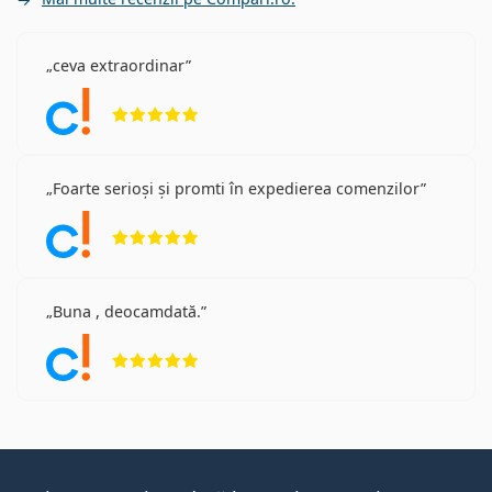
ceva extraordinar
Opinii 5 din 5
Foarte serioși și promti în expedierea comenzilor
Opinii 5 din 5
Buna , deocamdată.
Opinii 5 din 5