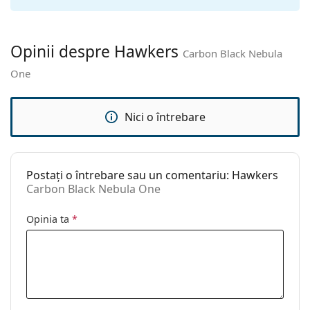
Lavetă pentru
Nu
curățat:
Altele
Opinii despre Hawkers
Carbon Black Nebula
Sex:
Unisex
One
Categorie:
Ochelari de soare
Brand:
Hawkers
Nici o întrebare
Utilizare:
Modă
Cod:
Carbon Black Nebula One
Postați o întrebare sau un comentariu: Hawkers
Carbon Black Nebula One
Opinia ta
*