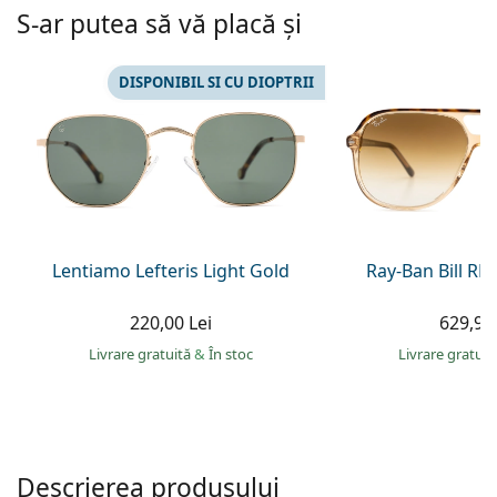
Persol
S-ar putea să vă placă și
Prada
DISPONIBIL SI CU DIOPTRII
Toate mărcile
Lentiamo Lefteris Light Gold
Ray-Ban Bill R
220,00 Lei
629,90 
Livrare gratuită
&
În stoc
Livrare gratui
Descrierea produsului