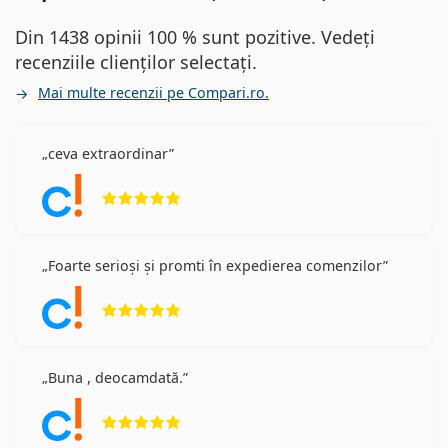
Din 1438 opinii 100 % sunt pozitive. Vedeți
recenziile clienților selectați.
Mai multe recenzii pe Compari.ro.
ceva extraordinar
Opinii 5 din 5
Foarte serioși și promti în expedierea comenzilor
Opinii 5 din 5
Buna , deocamdată.
Opinii 5 din 5