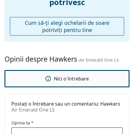
potrivesc
Pernițe reglabile
Nu
pentru nas:
Balama flexibilă:
Nu
Cum să-ţi alegi ochelarii de soare
potriviţi pentru tine
Accesorii
Suport:
Nu
Lavetă pentru
Nu
curățat:
Opinii despre Hawkers
Air Emerald One LS
Altele
Sex:
Unisex
Nici o întrebare
Categorie:
Ochelari de soare
Brand:
Hawkers
Postați o întrebare sau un comentariu: Hawkers
Utilizare:
Modă
Air Emerald One LS
Cod:
Air Emerald One LS
Opinia ta
*