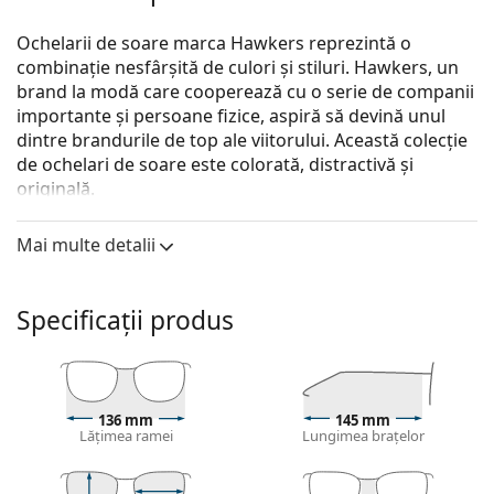
Ochelarii de soare marca Hawkers reprezintă o
combinație nesfârșită de culori și stiluri. Hawkers, un
brand la modă care cooperează cu o serie de companii
importante și persoane fizice, aspiră să devină unul
dintre brandurile de top ale viitorului. Această colecție
de ochelari de soare este colorată, distractivă și
originală.
Hawkers Air Emerald One LS
sunt ochelari de soare
Mai multe detalii
unisex.
Ramă ochelari de soare
Specificații produs
Rama transparentă se potrivește perfect atât cu
tonurile reci și calde ale pielii, cât și cu toate culorile
părului.
Ramele pătrate de ochelari de soare
sunt o alegere
ideală pentru cei cu o formă rotundă, ovală sau
136 mm
145 mm
Lățimea ramei
Lungimea brațelor
triunghiulară a feței.
Rama ochelarilor de soare este fabricată din plastic
de înaltă calitate, care asigură confort si durabilitate