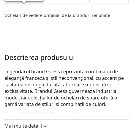
Ochelari de vedere originali de la branduri renumite
Descrierea produsului
Legendarul brand Guess reprezintă combinația de
eleganță franceză și stil neconvențional, cu accent pe
calitatea de lungă durată, abordare modernă și
exclusivitate. Brandul Guess guvernează industria
modei, iar colecția lor de ochelari de soare oferă o
gamă variată de stiluri și combinații de culori.
Guess GU7913 33W 59
sunt ochelari de soare pentru
femei.
Mai multe detalii
Ramă ochelari de soare