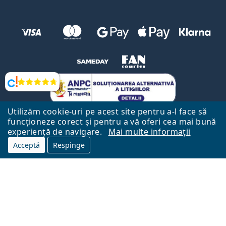
Opinii
Utilizăm cookie-uri pe acest site pentru a-l face să
funcționeze corect și pentru a vă oferi cea mai bună
experiență de navigare.
Mai multe informații
Acceptă
Respinge
Către Pagina Principală
Mai sus
Lentiamo.ro este deținut și operat de către Lentiamo s.r.o., Republica
Cehă
Aici pentru tine de 18 ani.