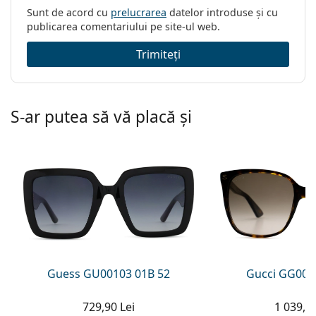
Sunt de acord cu
prelucrarea
datelor introduse și cu
publicarea comentariului pe site-ul web.
Trimiteți
S-ar putea să vă placă și
Guess GU00103 01B 52
Gucci GG002
729,90 Lei
1 039,00