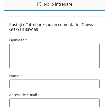
Nici o întrebare
curățat:
Altele
Sex:
Femei
Postați o întrebare sau un comentariu: Guess
Categorie:
Ochelari de soare
GU7913 33W 59
Brand:
Guess
Opinia ta
*
Utilizare:
Modă
Cod:
GU7913/S 33W 59
Nume
*
Adresa de e-mail
*