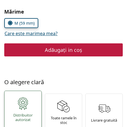
Gucci
Toate soluțiile
Toate mărcile
Alegeți parametrii
Mărime
Persol
M (59 mm)
Prada
Care este marimea mea?
Toate mărcile
Adăugați in coș
O alegere clară
Distribuitor
Toate ramele în
autorizat
Livrare gratuită
stoc