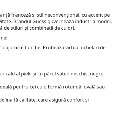
ță franceză și stil neconvențional, cu accent pe
vitate. Brandul Guess guvernează industria modei,
 de stiluri și combinații de culori.
mei.
u ajutorul funcției Probează virtual ochelari de
 cald al pielii și cu părul șaten deschis, negru
ideală pentru cei cu o formă rotundă, ovală sau
e înaltă calitate, care asigură confort si
ză reflexiile și asigură o vedere mai clară. Sunt