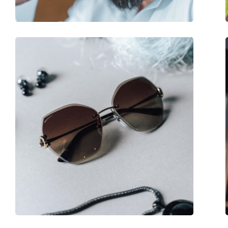
Balama flexibilă:
Nu
Accesorii
Suport:
Da
Lavetă pentru curățat:
Da
Altele
Sex:
Femei
Categorie:
Ochelari de soare
Brand:
Guess
Utilizare:
Modă
Cod:
GU7850 52H 56