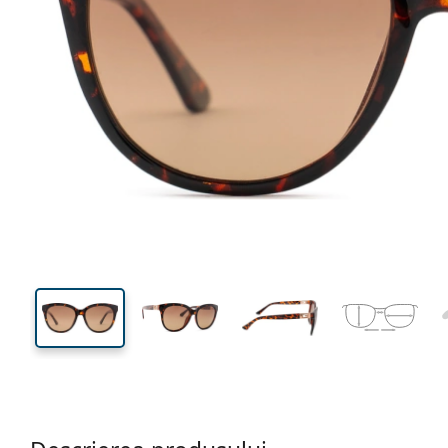
139 mm
Lățimea ramei
Lățime
lentilei
48 mm
56 mm
Înălțime lentilă
Lățimea lentilei