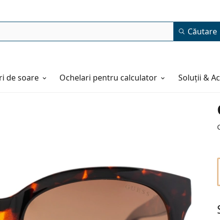
Căutare
i de soare
Ochelari pentru calculator
Soluții & A