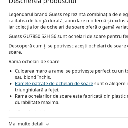
Descrierea produsului
Legendarul brand Guess reprezintă combinația de elegan
calitatea de lungă durată, abordare modernă și exclusi
iar colecția lor de ochelari de soare oferă o gamă variată
Guess GU7850 52H 56
sunt ochelari de soare pentru fe
Descoperă cum ți se potrivesc acești ochelari de soare c
soare.
Ramă ochelari de soare
Culoarea maro a ramei se potrivește perfect cu un ton
sau blond închis.
Ramele pătrate de ochelari de soare
sunt o alegere 
triunghiulară a feței.
Rama ochelarilor de soare este fabricată din plastic d
durabilitate maxima.
Lentile ochelari de soare
Lentilele maro blochează ușor lumina albastră, filtrea
Mai multe detalii
versatile și recomandate persoanelor cu miopie.