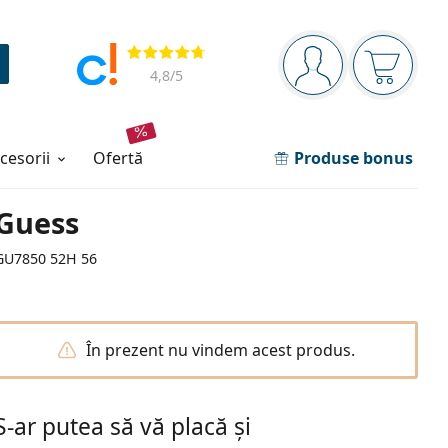
Panou de navigare
Opinii
Sunteți logat
Coșul de
4,8
/5
ccesorii
ofertă
Produse bonus
Guess
GU7850 52H 56
În prezent nu vindem acest produs.
S-ar putea să vă placă și