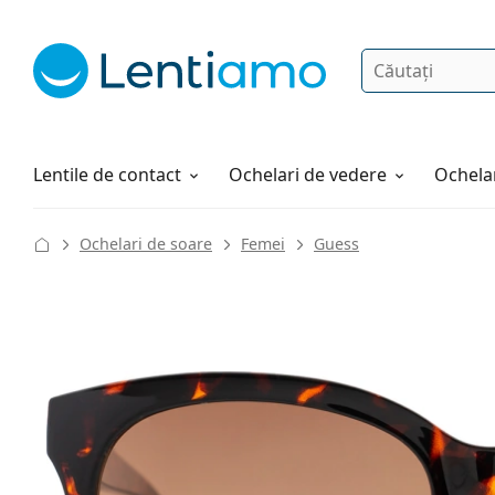
Căutare
Autentificare
Navigarea web-ului
Soluții
Cum comandați
Lentile de contact
Ochelari de vedere
Ochelar
Ochelari de soare
Femei
Guess