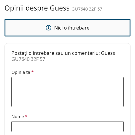
Altele
Opinii despre Guess
GU7640 32F 57
Sex:
Femei
Categorie:
Ochelari de soare
Nici o întrebare
Brand:
Guess
Utilizare:
Modă
Postați o întrebare sau un comentariu: Guess
Cod:
GU7640 32F 57
GU7640 32F 57
Opinia ta
*
Nume
*