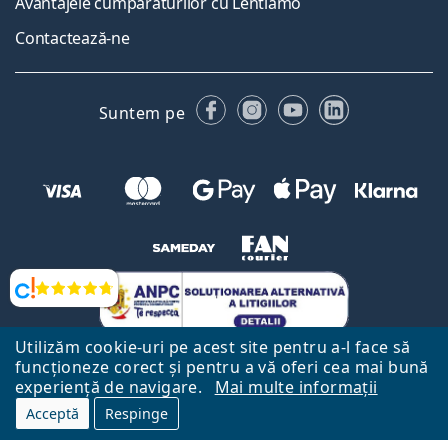
Avantajele cumpărăturilor cu Lentiamo
Contactează-ne
Facebook
Instagram
YouTube
LinkedIn
Suntem pe
Opinii
Utilizăm cookie-uri pe acest site pentru a-l face să
funcționeze corect și pentru a vă oferi cea mai bună
experiență de navigare.
Mai multe informații
Acceptă
Respinge
Către Pagina Principală
Mai sus