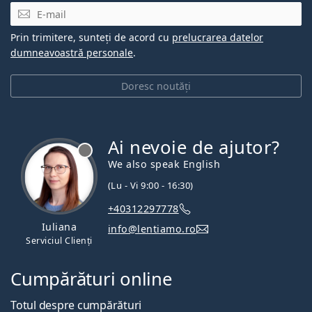
E-mail
Prin trimitere, sunteți de acord cu
prelucrarea datelor
dumneavoastră personale
.
Doresc noutăți
Ai nevoie de ajutor?
We also speak English
(Lu - Vi 9:00 - 16:30)
+40312297778
Iuliana
info@lentiamo.ro
Serviciul Clienți
Cumpărături online
Totul despre cumpărături