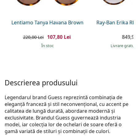
Persol
Prada
Lentiamo Tanya Havana Brown
Ray-Ban Erika RB
Toate mărcile
107,80 Lei
849,90 
220,00 Lei
În stoc
Livrare gratui
Descrierea produsului
Legendarul brand Guess reprezintă combinația de
eleganță franceză și stil neconvențional, cu accent pe
calitatea de lungă durată, abordare modernă și
exclusivitate. Brandul Guess guvernează industria
modei, iar colecția lor de ochelari de soare oferă o
gamă variată de stiluri și combinații de culori.