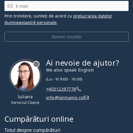
E-mail
Prin trimitere, sunteți de acord cu
prelucrarea datelor
dumneavoastră personale
.
Doresc noutăți
Ai nevoie de ajutor?
We also speak English
(Lu - Vi 9:00 - 16:30)
+40312297778
Iuliana
info@lentiamo.ro
Serviciul Clienți
Cumpărături online
Totul despre cumpărături