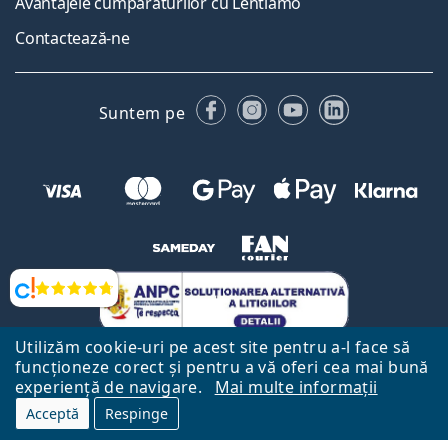
Avantajele cumpărăturilor cu Lentiamo
Contactează-ne
Facebook
Instagram
YouTube
LinkedIn
Suntem pe
Opinii
Utilizăm cookie-uri pe acest site pentru a-l face să
funcționeze corect și pentru a vă oferi cea mai bună
experiență de navigare.
Mai multe informații
Acceptă
Respinge
Către Pagina Principală
Mai sus