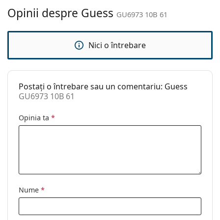
Altele
Opinii despre Guess
GU6973 10B 61
Sex:
Bărbați
Categorie:
Ochelari de soare
Nici o întrebare
Brand:
Guess
Utilizare:
Modă
Postați o întrebare sau un comentariu: Guess
Cod:
GU6973 10B 61
GU6973 10B 61
Opinia ta
*
Nume
*