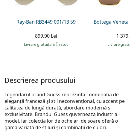
Persol
Prada
Ray-Ban RB3449 001/13 59
Bottega Veneta B
Toate mărcile
899,90 Lei
1 379,00
Livrare gratuită
&
În stoc
Livrare gratui
Descrierea produsului
Legendarul brand Guess reprezintă combinația de
eleganță franceză și stil neconvențional, cu accent pe
calitatea de lungă durată, abordare modernă și
exclusivitate. Brandul Guess guvernează industria
modei, iar colecția lor de ochelari de soare oferă o
gamă variată de stiluri și combinații de culori.