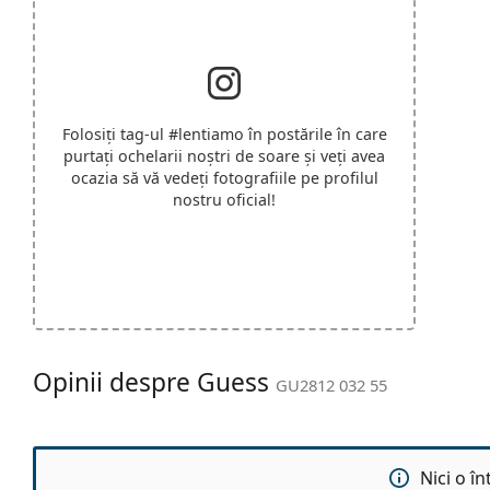
Folosiți tag-ul
#lentiamo
în postările în care
purtați ochelarii noștri de soare și veți avea
ocazia să vă vedeți fotografiile pe profilul
nostru oficial!
Opinii despre Guess
GU2812 032 55
Nici o î