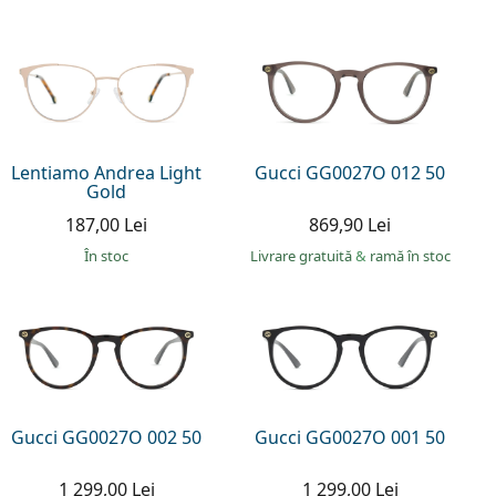
Lentiamo Andrea Light
Gucci GG0027O 012 50
Gold
187,00 Lei
869,90 Lei
În stoc
Livrare gratuită
&
ramă în stoc
Gucci GG0027O 002 50
Gucci GG0027O 001 50
1 299,00 Lei
1 299,00 Lei