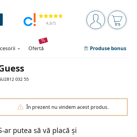
Panou de navigare
Opinii
Sunteți logat
Coșul de
4,8
/5
ccesorii
ofertă
Produse bonus
Guess
GU2812 032 55
În prezent nu vindem acest produs.
S-ar putea să vă placă și