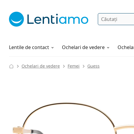
Căutare
Autentificare
Navigarea web-ului
Soluții
Cum comandați
Lentile de contact
Ochelari de vedere
Ochelar
Ochelari de vedere
Femei
Guess