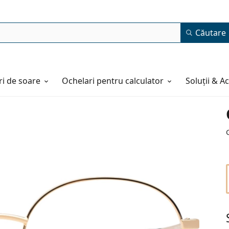
Căutare
i de soare
Ochelari pentru calculator
Soluții & A