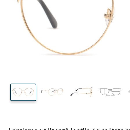
140 mm
Lățimea ramei
Lățime
lentilei
50 mm
55 mm
Înălțime lentilă
Lățimea lentilei