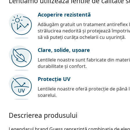
Lentiamo utilizează lentile de calitate 
Acoperire rezistentă
Adăugăm gratuit un tratament antireflex la
strălucirea nedorită și protejează împotriva 
să vă puteți curăța ochelarii cu ușurință.
Clare, solide, ușoare
Lentilele noastre sunt fabricate din materia
durabilitate și confort.
Protecție UV
Lentilele noastre oferă protecție de până
soarelui.
Descrierea produsului
Legendarul brand Guess reprezintă combinația de elegan