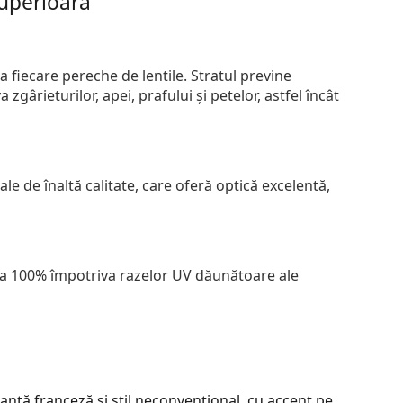
superioară
 fiecare pereche de lentile. Stratul previne
zgârieturilor, apei, prafului și petelor, astfel încât
le de înaltă calitate, care oferă optică excelentă,
 la 100% împotriva razelor UV dăunătoare ale
ță franceză și stil neconvențional, cu accent pe