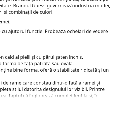
vitate. Brandul Guess guvernează industria modei,
i și combinații de culori.
emei.
 cu ajutorul funcției Probează ochelari de vedere
cald al pielii și cu părul șaten închis.
o formă de față pătrată sau ovală.
nține bine forma, oferă o stabilitate ridicată și un
 de rame care constau dintr-o față a ramei și
ta stilul datorită designului lor vizibil. Printre
a, faptul că înglobează complet lentila și, în
tip de rame este potrivit pentru toate lentilele,
 poziției și a potrivirii ochelarilor. Pernițele de
el un confort mai mare de purtare. Reglarea
de un optician cu experiență pentru a preveni