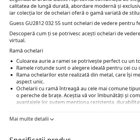
calitatea de lungă durată, abordare modernă și exclusi
iar colecția lor de ochelari oferă o gamă variată de stilur
Guess GU2812 032 55
sunt ochelari de vedere pentru f
Descoperă cum ți se potrivesc acești ochelari de vedere
virtual.
Ramă ochelari
Culoarea aurie a ramei se potrivește perfect cu un ton 
Ramele rotunde sunt o alegere ideală pentru cei cu 
Rama ochelarilor este realizată din metal, care își me
aspect unic.
Ochelarii cu ramă întreagă au cele mai comune tipuri
o pereche de brațe. Aceștia vă vor îmbunătăți și comple
avantajele lor putem menționa rezistența, durabilitate
principal, protecția lor împotriva deteriorării. Acest 
inclusiv cele cu putere optică mai mare.
Mai multe detalii
Pernițele de nas reglabile permit o ușoară modificare a
nas se vor adapta la forma nasului și vor oferi astf
pernițelor de nas trebuie să fie întotdeauna făcută 