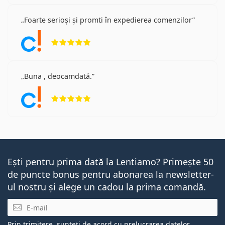
Foarte serioși și promti în expedierea comenzilor
Opinii 5 din 5
Buna , deocamdată.
Opinii 5 din 5
Ești pentru prima dată la Lentiamo? Primește 50
de puncte bonus pentru abonarea la newsletter-
ul nostru și alege un cadou la prima comandă.
E-mail
Prin trimitere, sunteți de acord cu
prelucrarea datelor