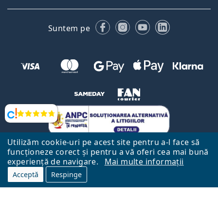
Facebook
Instagram
YouTube
LinkedIn
Suntem pe
Opinii
Utilizăm cookie-uri pe acest site pentru a-l face să
funcționeze corect și pentru a vă oferi cea mai bună
experiență de navigare.
Mai multe informații
Acceptă
Respinge
Către Pagina Principală
Mai sus
Lentiamo.ro este deținut și operat de către Lentiamo s.r.o., Republica
Cehă
Aici pentru tine de 18 ani.