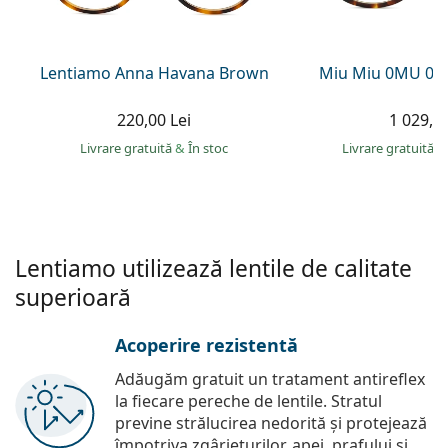
Persol
Prada
Lentiamo Anna Havana Brown
Miu Miu 0MU 01
Toate mărcile
220,00 Lei
1 029,00
Livrare gratuită
&
În stoc
Livrare gratuită
&
Lentiamo utilizează lentile de calitate
superioară
Acoperire rezistentă
Adăugăm gratuit un tratament antireflex
la fiecare pereche de lentile. Stratul
previne strălucirea nedorită și protejează
împotriva zgârieturilor, apei, prafului și