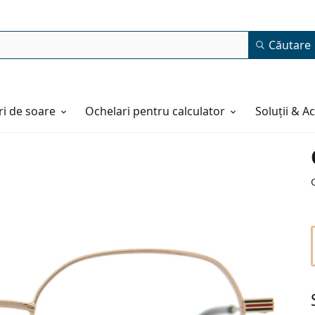
Căutare
i de soare
Ochelari pentru calculator
Soluții & A