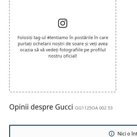
Folosiți tag-ul
#lentiamo
în postările în care
purtați ochelarii noștri de soare și veți avea
ocazia să vă vedeți fotografiile pe profilul
nostru oficial!
Opinii despre Gucci
GG1125OA 002 53
Nici o î