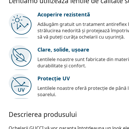
Lentiamo utilizează lentile de calitate 
Acoperire rezistentă
Adăugăm gratuit un tratament antireflex la
strălucirea nedorită și protejează împotriva 
să vă puteți curăța ochelarii cu ușurință.
Clare, solide, ușoare
Lentilele noastre sunt fabricate din materia
durabilitate și confort.
Protecție UV
Lentilele noastre oferă protecție de până
soarelui.
Descrierea produsului
Ochelarii GUCCI vă vor garanta întotdeauna un look eleg