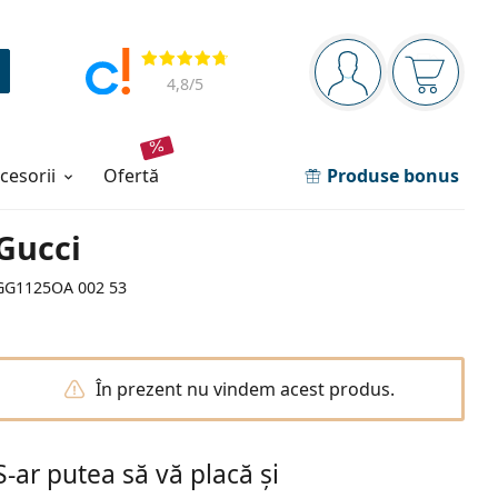
Panou de navigare
Opinii
Sunteți logat
Coșul de
4,8
/5
ccesorii
ofertă
Produse bonus
Gucci
GG1125OA 002 53
În prezent nu vindem acest produs.
S-ar putea să vă placă și