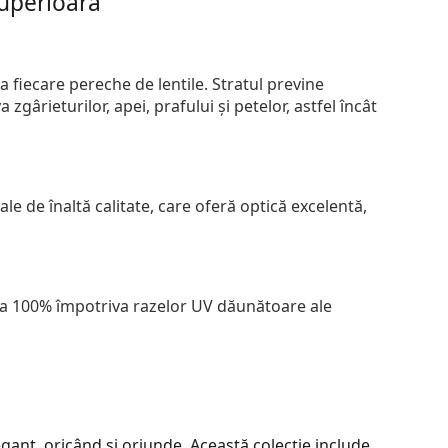
superioară
 fiecare pereche de lentile. Stratul previne
zgârieturilor, apei, prafului și petelor, astfel încât
le de înaltă calitate, care oferă optică excelentă,
 la 100% împotriva razelor UV dăunătoare ale
ant, oricând și oriunde. Această colecție include