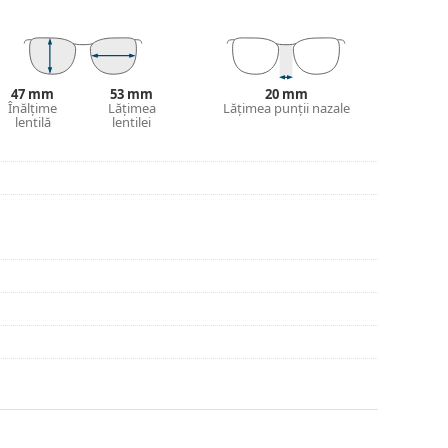
 și designul acesteia pot varia.
jirea ochelarilor. Este posibil ca unele modele să
47 mm
53 mm
20 mm
Înălțime
Lățimea
Lățimea punții nazale
lentilă
lentilei
 a găsi mai multe modele sau consultă
ghidul
ege.
inte de utilizare.