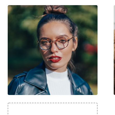
Cod:
GG1125OA 002 53