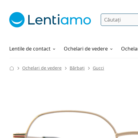
Căutare
Autentificare
Navigarea web-ului
Soluții
Cum comandați
Lentile de contact
Ochelari de vedere
Ochelar
Ochelari de vedere
Bărbați
Gucci