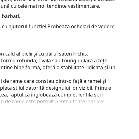
preună cu cele mai noi tendințe vestimentare.
 bărbați.
 cu ajutorul funcției Probează ochelari de vedere
cald al pielii și cu părul șaten închis.
 formă rotundă, ovală sau triunghiulară a feței.
nține bine forma, oferă o stabilitate ridicată și un
 de rame care constau dintr-o față a ramei și
ta stilul datorită designului lor vizibil. Printre
a, faptul că înglobează complet lentila și, în
tip de rame este potrivit pentru toate lentilele,
 poziției și a potrivirii ochelarilor. Pernițele de
el un confort mai mare de purtare. Reglarea
de un optician cu experiență pentru a preveni
eprofesionist.