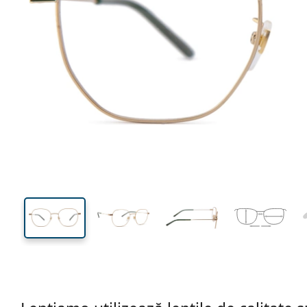
140 mm
Lățimea ramei
Lățime
lentilei
47 mm
53 mm
Înălțime lentilă
Lățimea lentilei