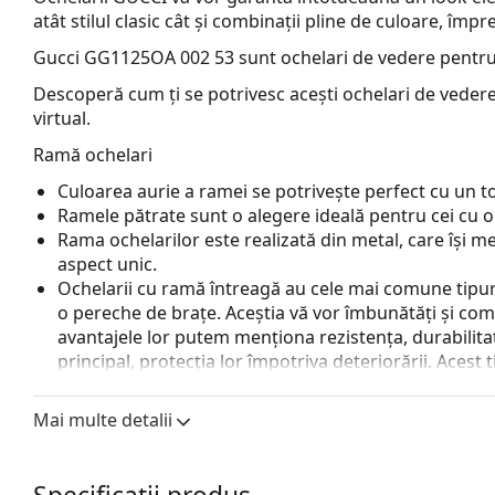
atât stilul clasic cât și combinații pline de culoare, îm
Gucci GG1125OA 002 53
sunt ochelari de vedere pentru
Descoperă cum ți se potrivesc acești ochelari de vedere
virtual.
Ramă ochelari
Culoarea aurie a ramei se potrivește perfect cu un ton 
Ramele pătrate sunt o alegere ideală pentru cei cu o
Rama ochelarilor este realizată din metal, care își me
aspect unic.
Ochelarii cu ramă întreagă au cele mai comune tipuri
o pereche de brațe. Aceștia vă vor îmbunătăți și comple
avantajele lor putem menționa rezistența, durabilitate
principal, protecția lor împotriva deteriorării. Acest 
inclusiv cele cu putere optică mai mare.
Pernițele de nas reglabile permit o ușoară modificare a
Mai multe detalii
nas se vor adapta la forma nasului și vor oferi astf
pernițelor de nas trebuie să fie întotdeauna făcută 
deteriorarea sau ruperea cauzată de un tratament n