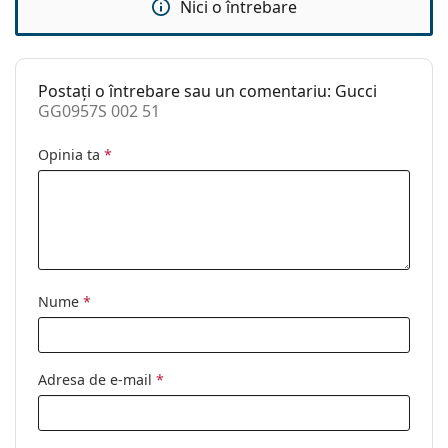
Nici o întrebare
Categorie:
Ochelari de soare
Brand:
Gucci
Postați o întrebare sau un comentariu: Gucci
Utilizare:
Modă
GG0957S 002 51
Cod:
GG0957S 002 51
Opinia ta
*
Disponibil si cu
Nu
dioptrii:
Nume
*
Adresa de e-mail
*