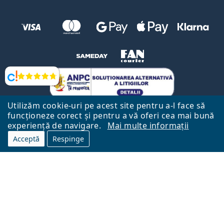
Opinii
Utilizăm cookie-uri pe acest site pentru a-l face să
funcționeze corect și pentru a vă oferi cea mai bună
experiență de navigare.
Mai multe informații
Acceptă
Respinge
Către Pagina Principală
Mai sus
Lentiamo.ro este deținut și operat de către Lentiamo s.r.o., Republica
Cehă
Aici pentru tine de 18 ani.