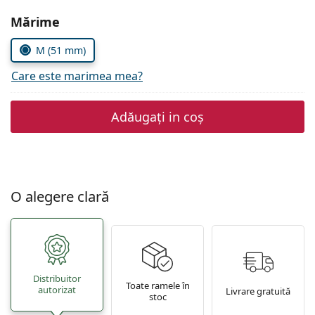
Persol
Alegeți parametrii
Mărime
Prada
M (51 mm)
Toate mărcile
Care este marimea mea?
Adăugați in coș
O alegere clară
Distribuitor
Toate ramele în
autorizat
Livrare gratuită
stoc