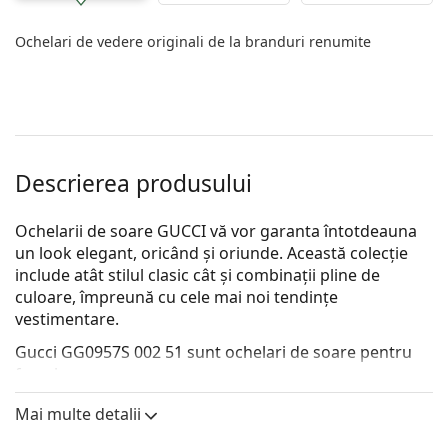
Ochelari de vedere originali de la branduri renumite
Descrierea produsului
Ochelarii de soare GUCCI vă vor garanta întotdeauna
un look elegant, oricând și oriunde. Această colecție
include atât stilul clasic cât și combinații pline de
culoare, împreună cu cele mai noi tendințe
vestimentare.
Gucci GG0957S 002 51
sunt ochelari de soare pentru
femei.
Descoperă cum ți se potrivesc acești ochelari de soare
Mai multe detalii
cu ajutorul funcției Probează virtual ochelari de soare.