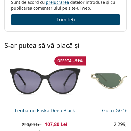
Sunt de acord cu
prelucrarea
datelor introduse și cu
publicarea comentariului pe site-ul web.
Trimiteți
S-ar putea să vă placă și
OFERTA −51%
Lentiamo Eliska Deep Black
Gucci GG160
107,80 Lei
2 299,00
220,00 Lei