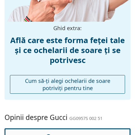
Lățimea ramei:
136 mm
Lungimea
145 mm
brațelor:
Ghid extra:
Lățimea punții
19 mm
Află care este forma feței tale
nazale:
și ce ochelarii de soare ți se
Greutate:
250 g
potrivesc
Pernițe reglabile
Nu
pentru nas:
Balama flexibilă:
Nu
Cum să-ţi alegi ochelarii de soare
potriviţi pentru tine
Accesorii
Suport:
Da
Lavetă pentru
Da
curățat:
Opinii despre Gucci
GG0957S 002 51
Altele
Sex:
Femei