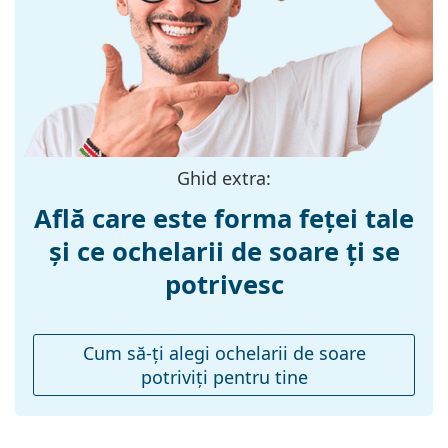
Materialul ramei
Plastic
:
Mărime:
M
Lățimea ramei:
140 mm
Lungimea
145 mm
brațelor:
Ghid extra:
Lățimea punții
20 mm
Află care este forma feței tale
nazale:
și ce ochelarii de soare ți se
Greutate:
230 g
potrivesc
Pernițe reglabile
Nu
pentru nas:
Balama flexibilă:
Nu
Cum să-ţi alegi ochelarii de soare
potriviţi pentru tine
Accesorii
Suport:
Da
Lavetă pentru
Da