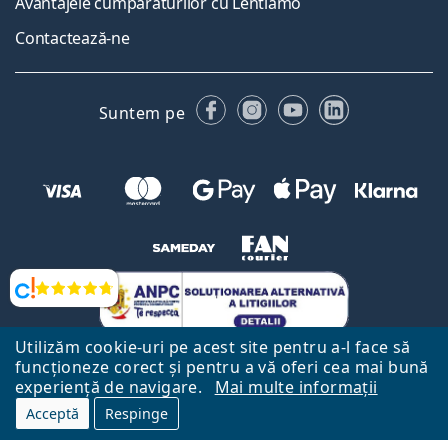
Avantajele cumpărăturilor cu Lentiamo
Contactează-ne
Facebook
Instagram
YouTube
LinkedIn
Suntem pe
Opinii
Utilizăm cookie-uri pe acest site pentru a-l face să
funcționeze corect și pentru a vă oferi cea mai bună
experiență de navigare.
Mai multe informații
Acceptă
Respinge
Către Pagina Principală
Mai sus