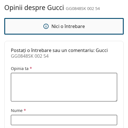
curățat:
Opinii despre Gucci
GG0848SK 002 54
Altele
Sex:
Bărbați
Nici o întrebare
Categorie:
Ochelari de soare
Brand:
Gucci
Postați o întrebare sau un comentariu: Gucci
Utilizare:
Modă
GG0848SK 002 54
Cod:
GG0848SK 002 54
Opinia ta
*
Nume
*