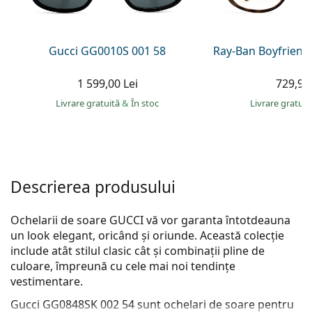
Persol
Prada
Gucci GG0010S 001 58
Ray-Ban Boyfriend
Toate mărcile
1 599,00 Lei
729,90 
Livrare gratuită
&
În stoc
Livrare gratui
Descrierea produsului
Ochelarii de soare GUCCI vă vor garanta întotdeauna
un look elegant, oricând și oriunde. Această colecție
include atât stilul clasic cât și combinații pline de
culoare, împreună cu cele mai noi tendințe
vestimentare.
Gucci GG0848SK 002 54
sunt ochelari de soare pentru