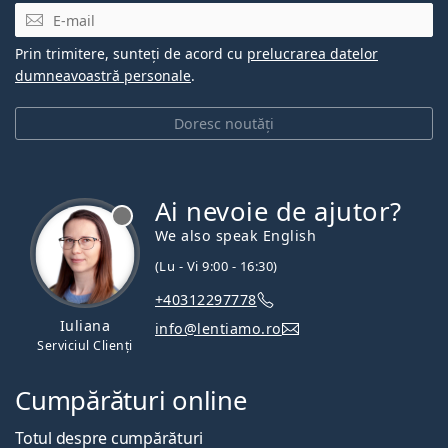
E-mail
Prin trimitere, sunteți de acord cu
prelucrarea datelor
dumneavoastră personale
.
Doresc noutăți
Ai nevoie de ajutor?
We also speak English
(Lu - Vi 9:00 - 16:30)
+40312297778
Iuliana
info@lentiamo.ro
Serviciul Clienți
Cumpărături online
Totul despre cumpărături