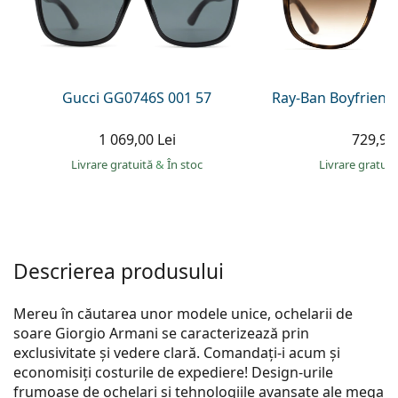
Persol
Prada
Toate mărcile
Gucci GG0746S 001 57
Ray-Ban Boyfriend
1 069,00 Lei
729,90 
Livrare gratuită
&
În stoc
Livrare gratui
Descrierea produsului
Mereu în căutarea unor modele unice, ochelarii de
soare Giorgio Armani se caracterizează prin
exclusivitate și vedere clară. Comandați-i acum și
economisiți costurile de expediere! Design-urile
frumoase de ochelari și tehnologiile avansate ale mega