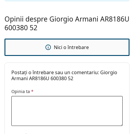
Lavetă pentru
Da
curățat:
Opinii despre Giorgio Armani AR8186U
Altele
600380 52
Sex:
Bărbați
Categorie:
Ochelari de soare
Nici o întrebare
Brand:
Giorgio Armani
Utilizare:
Modă
Postați o întrebare sau un comentariu: Giorgio
Cod:
0AR8186U 600380 52
Armani AR8186U 600380 52
Opinia ta
*