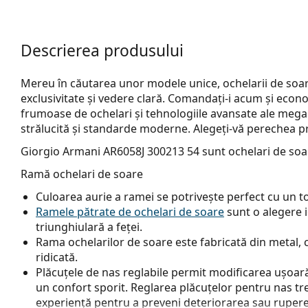
Descrierea produsului
Mereu în căutarea unor modele unice, ochelarii de soar
exclusivitate și vedere clară. Comandați-i acum și econo
frumoase de ochelari și tehnologiile avansate ale mega 
strălucită și standarde moderne. Alegeți-vă perechea pr
Giorgio Armani AR6058J 300213 54
sunt ochelari de soa
Ramă ochelari de soare
Culoarea aurie a ramei se potrivește perfect cu un ton 
Ramele pătrate de ochelari de soare
sunt o alegere 
triunghiulară a feței.
Rama ochelarilor de soare este fabricată din metal, c
ridicată.
Plăcuțele de nas reglabile permit modificarea ușoară a
un confort sporit. Reglarea plăcuțelor pentru nas tr
experiență pentru a preveni deteriorarea sau rupere