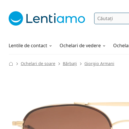
Căutare
Autentificare
Navigarea web-ului
Soluții
Cum comandați
Lentile de contact
Ochelari de vedere
Ochelar
Ochelari de soare
Bărbați
Giorgio Armani