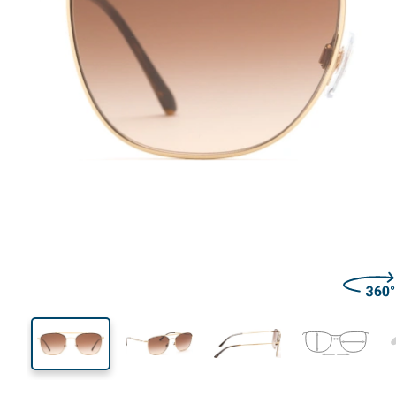
140 mm
Lățimea ramei
Lățime
lentilei
45 mm
54 mm
Înălțime lentilă
Lățimea lentilei