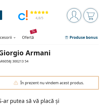
Panou de navigare
Opinii
Sunteți logat
Coșul de
4,8
/5
ccesorii
ofertă
Produse bonus
Giorgio Armani
AR6058J 300213 54
În prezent nu vindem acest produs.
S-ar putea să vă placă și