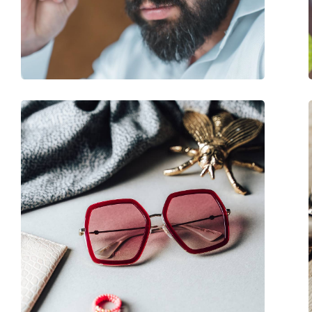
Greutate:
45 g
Pernițe reglabile pentru nas:
Da
Accesorii
Suport:
Da
Lavetă pentru curățat:
Da
Altele
Sex:
Bărbați
Categorie:
Ochelari de soare
Brand:
Giorgio Armani
Utilizare:
Modă
Cod:
AR6058J 300213 54