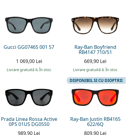
Gucci GG0746S 001 57
Ray-Ban Boyfriend
RB4147 710/51
1 069,00 Lei
669,90 Lei
Livrare gratuită
&
În stoc
Livrare gratuită
&
În stoc
DISPONIBIL SI CU DIOPTRII
Prada Linea Rossa Active
Ray-Ban Justin RB4165
0PS 01US DG05S0
622/6Q
989,90 Lei
809,90 Lei