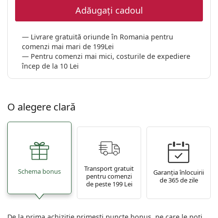
Persol
Adăugați cadoul
Prada
Livrare gratuită oriunde în Romania pentru
Toate mărcile
comenzi mai mari de 199Lei
Pentru comenzi mai mici, costurile de expediere
încep de la 10 Lei
O alegere clară
Transport gratuit
Schema bonus
Garanția înlocuirii
pentru comenzi
de 365 de zile
de peste 199 Lei
De la prima achiziție primești puncte bonus, pe care le poți