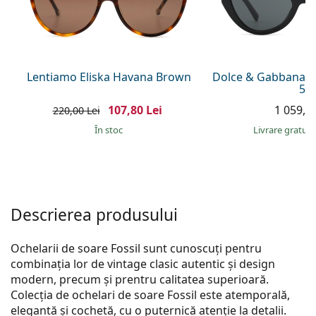
Gucci
Toate soluțiile
Toate mărcile
Persol
Prada
Lentiamo Eliska Havana Brown
Dolce & Gabbana 0
55
Toate mărcile
107,80 Lei
1 059,00
220,00 Lei
În stoc
Livrare gratui
Descrierea produsului
Ochelarii de soare Fossil sunt cunoscuți pentru
combinația lor de vintage clasic autentic și design
modern, precum și prentru calitatea superioară.
Colecția de ochelari de soare Fossil este atemporală,
elegantă și cochetă, cu o puternică atenție la detalii.