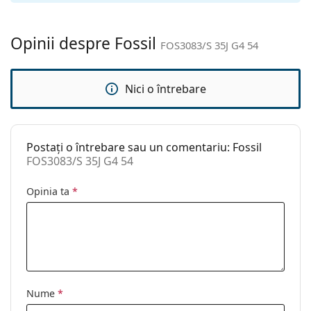
curățat:
Altele
Opinii despre Fossil
FOS3083/S 35J G4 54
Sex:
Femei
Categorie:
Ochelari de soare
Nici o întrebare
Brand:
Fossil
Utilizare:
Modă
Postați o întrebare sau un comentariu: Fossil
Cod:
FOS3083/S 35J G4 54
FOS3083/S 35J G4 54
Opinia ta
*
Nume
*