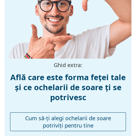
Culoarea ramei:
Roz
Materialul ramei
Metal/Plastic
:
Mărime:
M
Lățimea ramei:
136 mm
Lungimea
145 mm
brațelor:
Ghid extra:
Lățimea punții
15 mm
Află care este forma feței tale
nazale:
și ce ochelarii de soare ți se
Greutate:
40 g
potrivesc
Pernițe reglabile
Nu
pentru nas:
Accesorii
Cum să-ţi alegi ochelarii de soare
potriviţi pentru tine
Suport:
Nu
Lavetă pentru
Nu