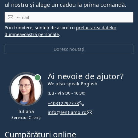
ul nostru și alege un cadou la prima comandă.
E-mail
Prin trimitere, sunteți de acord cu
prelucrarea datelor
dumneavoastră personale
.
Doresc noutăți
Ai nevoie de ajutor?
We also speak English
(Lu - Vi 9:00 - 16:30)
+40312297778
Iuliana
info@lentiamo.ro
Serviciul Clienți
Cumpărături online