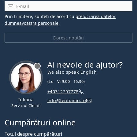
E-mail
Prin trimitere, sunteți de acord cu
prelucrarea datelor
dumneavoastră personale
.
Doresc noutăți
Ai nevoie de ajutor?
We also speak English
(Lu - Vi 9:00 - 16:30)
+40312297778
Iuliana
info@lentiamo.ro
Serviciul Clienți
Cumpărături online
Totul despre cumpărături