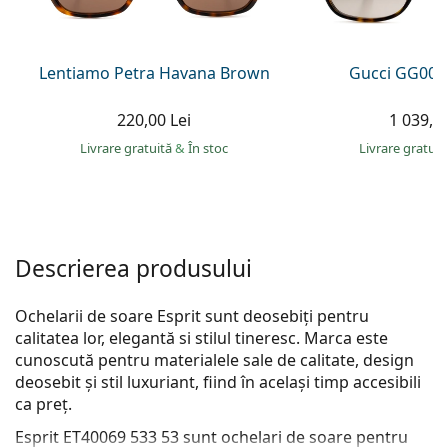
Persol
Prada
Lentiamo Petra Havana Brown
Gucci GG002
Toate mărcile
220,00 Lei
1 039,00
Livrare gratuită
&
În stoc
Livrare gratui
Descrierea produsului
Ochelarii de soare Esprit sunt deosebiți pentru
calitatea lor, elegantă si stilul tineresc. Marca este
cunoscută pentru materialele sale de calitate, design
deosebit și stil luxuriant, fiind în același timp accesibili
ca preț.
Esprit ET40069 533 53
sunt ochelari de soare pentru