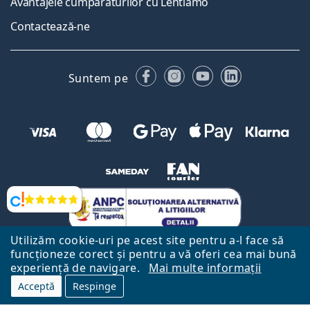
Avantajele cumpărăturilor cu Lentiamo
Contactează-ne
Facebook
Instagram
YouTube
LinkedIn
Suntem pe
Opinii
Utilizăm cookie-uri pe acest site pentru a-l face să
funcționeze corect și pentru a vă oferi cea mai bună
experiență de navigare.
Mai multe informații
Acceptă
Respinge
Către Pagina Principală
Mai sus