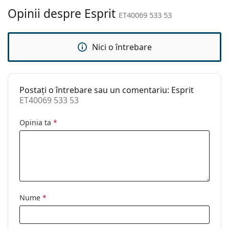
curățat:
Opinii despre Esprit
ET40069 533 53
Altele
Sex:
Femei
Nici o întrebare
Categorie:
Ochelari de soare
Brand:
Esprit
Postați o întrebare sau un comentariu: Esprit
Utilizare:
Modă
ET40069 533 53
Cod:
ET40069 533 53
Opinia ta
*
Nume
*