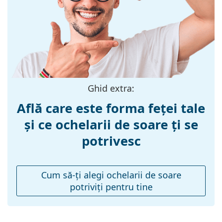
Materialul ramei
Metal/Plastic
:
Mărime:
M
Lățimea ramei:
135 mm
Lungimea
135 mm
brațelor:
Ghid extra:
Lățimea punții
17 mm
Află care este forma feței tale
nazale:
și ce ochelarii de soare ți se
Greutate:
215 g
potrivesc
Pernițe reglabile
Nu
pentru nas:
Balama flexibilă:
Nu
Cum să-ţi alegi ochelarii de soare
potriviţi pentru tine
Accesorii
Suport:
Da
Lavetă pentru
Da