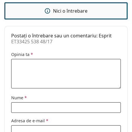
Greutate:
100 g
Pernițe reglabile
Nu
Nici o întrebare
pentru nas:
Accesorii
Postați o întrebare sau un comentariu: Esprit
Suport:
Da
ET33425 538 48/17
Lavetă pentru
Da
curățat:
Opinia ta
*
Altele
Sex:
Copii
Categorie:
Ochelari de vedere
Brand:
Esprit
Nume
*
Cod:
ET33425 538 48/17
Adresa de e-mail
*