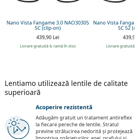
Persol
Prada
Nano Vista Fangame 3.0 NAO30305
Nano Vista Fangam
SC (clip-on)
SC 52 (cl
Toate mărcile
439,90 Lei
439,90 
Livrare gratuită
&
ramă în stoc
Livrare gratuită
&
Lentiamo utilizează lentile de calitate
superioară
Acoperire rezistentă
Adăugăm gratuit un tratament antireflex
la fiecare pereche de lentile. Stratul
previne strălucirea nedorită și protejează
împotriva zgârieturilor, apei, prafului și