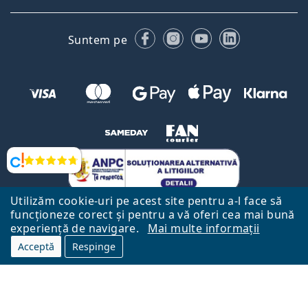
Facebook
Instagram
YouTube
LinkedIn
Suntem pe
Opinii
Utilizăm cookie-uri pe acest site pentru a-l face să
funcționeze corect și pentru a vă oferi cea mai bună
experiență de navigare.
Mai multe informații
Acceptă
Respinge
Către Pagina Principală
Mai sus
Lentiamo.ro este deținut și operat de către Lentiamo s.r.o., Republica
Cehă
Aici pentru tine de 18 ani.