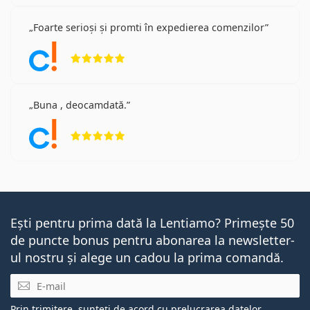
Foarte serioși și promti în expedierea comenzilor
Opinii 5 din 5
Buna , deocamdată.
Opinii 5 din 5
Ești pentru prima dată la Lentiamo? Primește 50
de puncte bonus pentru abonarea la newsletter-
ul nostru și alege un cadou la prima comandă.
E-mail
Prin trimitere, sunteți de acord cu
prelucrarea datelor